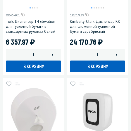
0045401
1021939
Tork: Диспенсер T4 Elevation
Kimberly-Clark: Диспенсер КК
для туалетной бумаги в
для сложенной туалетной
стандартных рулонах белый
бумаги серебристый
)
)
6 357.97
24 170.76
-
+
-
+
В КОРЗИНУ
В КОРЗИНУ