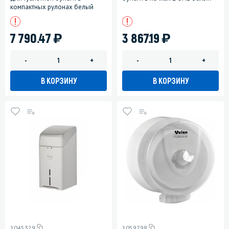
компактных рулонах белый
)
)
7 790.47
3 867.19
-
+
-
+
В КОРЗИНУ
В КОРЗИНУ
1045329
1059798