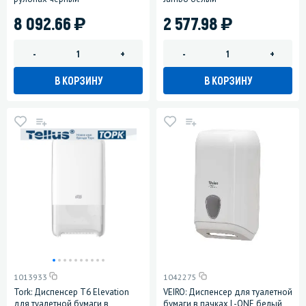
)
)
8 092.66
2 577.98
-
+
-
+
В КОРЗИНУ
В КОРЗИНУ
1013933
1042275
Tork: Диспенсер T6 Elevation
VEIRO: Диспенсер для туалетной
для туалетной бумаги в
бумаги в пачках L-ONE белый