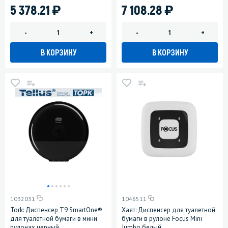
)
)
5 378.21
7 108.28
-
+
-
+
В КОРЗИНУ
В КОРЗИНУ
1032031
1046511
Tork: Диспенсер T9 SmartOne®
Хаят: Диспенсер для туалетной
для туалетной бумаги в мини
бумаги в рулоне Focus Mini
рулонах черный
Jumbo белый