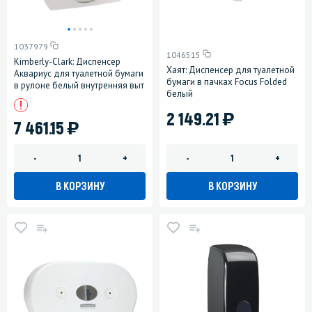
1037979
1046515
Kimberly-Clark: Диспенсер
Хаят: Диспенсер для туалетной
Аквариус для туалетной бумаги
бумаги в пачках Focus Folded
в рулоне белый внутренняя выт
белый
)
2 149.21
)
7 461.15
-
+
-
+
В КОРЗИНУ
В КОРЗИНУ