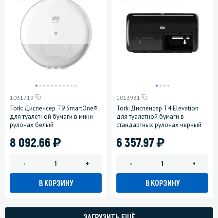
1031719
1013931
Tork: Диспенсер T9 SmartOne®
Tork: Диспенсер T4 Elevation
для туалетной бумаги в мини
для туалетной бумаги в
рулонах белый
стандартных рулонах черный
)
)
8 092.66
6 357.97
-
+
-
+
В КОРЗИНУ
В КОРЗИНУ
ЗАГРУЗИТЬ ЕЩЁ