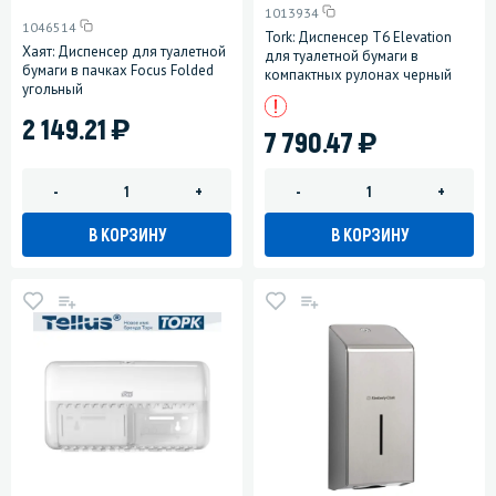
1013934
1046514
Tork: Диспенсер T6 Elevation
Хаят: Диспенсер для туалетной
для туалетной бумаги в
бумаги в пачках Focus Folded
компактных рулонах черный
угольный
)
2 149.21
)
7 790.47
-
+
-
+
В КОРЗИНУ
В КОРЗИНУ