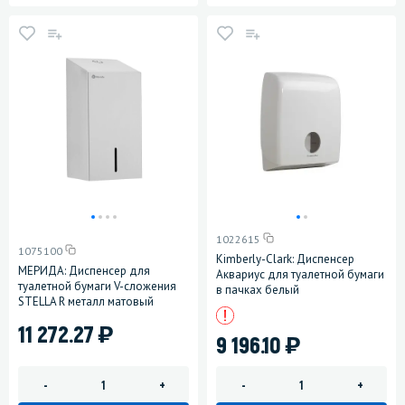
1022615
1075100
Kimberly-Clark: Диспенсер
МЕРИДА: Диспенсер для
Аквариус для туалетной бумаги
туалетной бумаги V-сложения
в пачках белый
STELLA R металл матовый
)
11 272.27
)
9 196.10
-
+
-
+