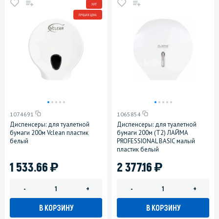
ХИТ
ЛУЧШАЯ ЦЕНА
1074691
1065854
Диспенсеры: для туалетной
Диспенсеры: для туалетной
бумаги 200м Vclean пластик
бумаги 200м (T2) ЛАЙМА
белый
PROFESSIONAL BASIC малый
пластик белый
)
)
1 533.66
2 377.16
-
+
-
+
В КОРЗИНУ
В КОРЗИНУ