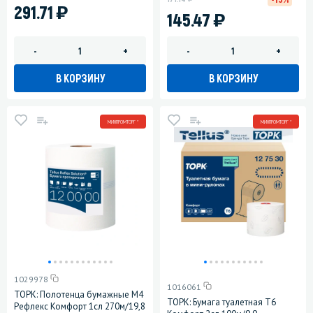
)
291.71
)
145.47
-
+
-
+
В КОРЗИНУ
В КОРЗИНУ
МИНПРОМТОРГ *
МИНПРОМТОРГ *
1029978
1016061
ТОРК: Полотенца бумажные M4
ТОРК: Бумага туалетная T6
Рефлекс Комфорт 1сл 270м/19,8