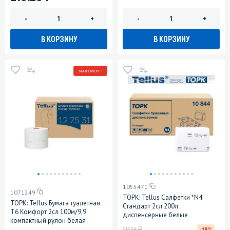
-
+
-
+
В КОРЗИНУ
В КОРЗИНУ
МИНПРОМТОРГ *
1055471
1071249
ТОРК: Tellus Салфетки *N4
ТОРК: Tellus Бумага туалетная
Стандарт 2сл 200л
T6 Комфорт 2сл 100м/9,9
диспенсерные белые
компактный рулон белая
у
171.14
-15%