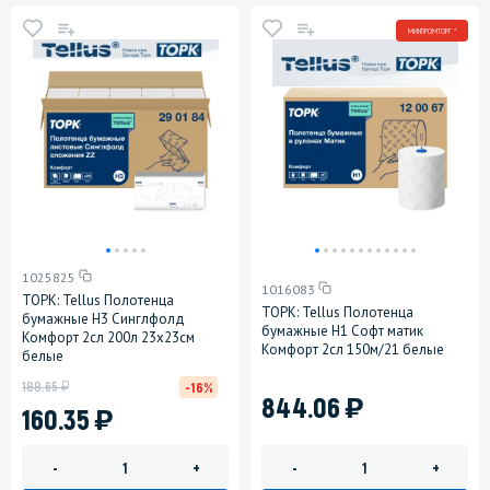
МИНПРОМТОРГ *
1025825
1016083
ТОРК: Tellus Полотенца
ТОРК: Tellus Полотенца
бумажные H3 Синглфолд
бумажные H1 Софт матик
Комфорт 2сл 200л 23х23см
Комфорт 2сл 150м/21 белые
белые
у
188.65
-16%
)
844.06
)
160.35
-
+
-
+