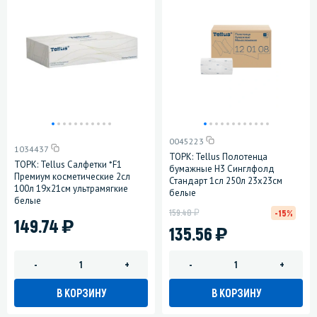
0045223
1034437
ТОРК: Tellus Полотенца
ТОРК: Tellus Салфетки *F1
бумажные H3 Синглфолд
Премиум косметические 2сл
Стандарт 1сл 250л 23х23см
100л 19х21см ультрамягкие
белые
белые
у
159.48
-15%
)
149.74
)
135.56
-
+
-
+
В КОРЗИНУ
В КОРЗИНУ