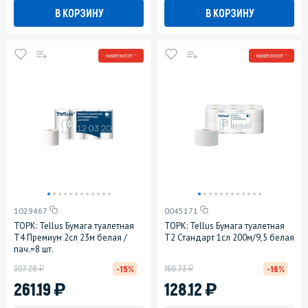
В КОРЗИНУ
В КОРЗИНУ
МИНПРОМТОРГ *
МИНПРОМТОРГ *
1029467
0045171
ТОРК: Tellus Бумага туалетная
ТОРК: Tellus Бумага туалетная
T4 Премиум 2сл 23м белая /
T2 Стандарт 1сл 200м/9,5 белая
пач.=8 шт.
у
у
307.28
150.73
-15%
-16%
)
)
261.19
128.12