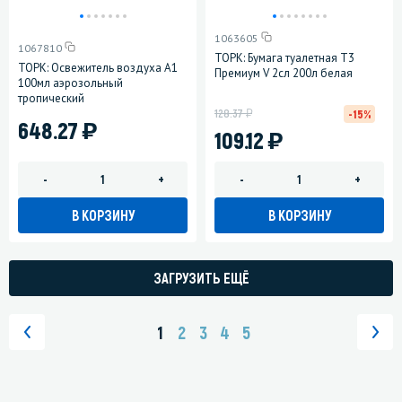
1063605
1067810
ТОРК: Бумага туалетная T3
ТОРК: Освежитель воздуха A1
Премиум V 2сл 200л белая
100мл аэрозольный
тропический
у
128.37
-15%
)
648.27
)
109.12
-
+
-
+
В КОРЗИНУ
В КОРЗИНУ
ЗАГРУЗИТЬ ЕЩЁ
1
2
3
4
5