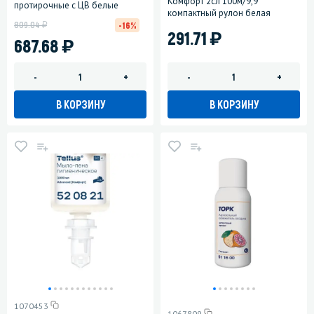
Комфорт 2сл 100м/9,9
протирочные с ЦВ белые
компактный рулон белая
у
809.04
-16%
)
291.71
)
687.68
-
+
-
+
В КОРЗИНУ
В КОРЗИНУ
1070453
1067809