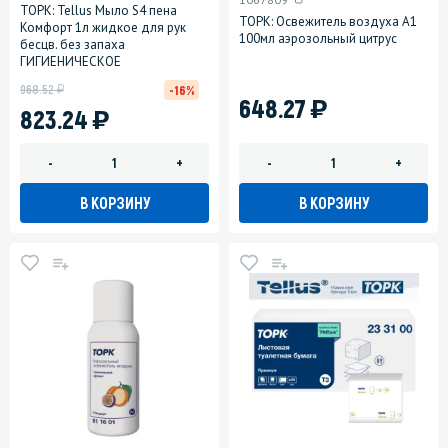
ТОРК: Tellus Мыло S4 пена
ТОРК: Освежитель воздуха A1
Комфорт 1л жидкое для рук
100мл аэрозольный цитрус
бесцв. без запаха
ГИГИЕНИЧЕСКОЕ
у
968.52
-16%
)
648.27
)
823.24
-
+
-
+
В КОРЗИНУ
В КОРЗИНУ