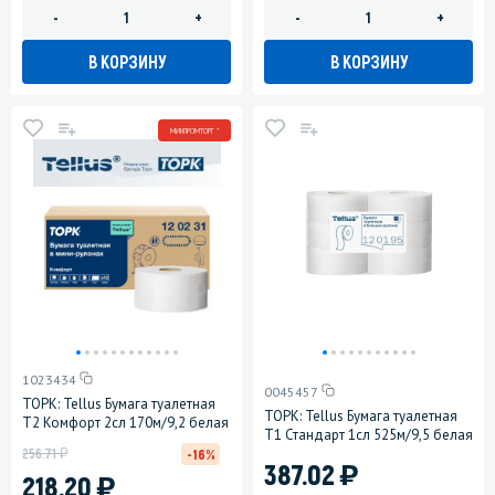
-
+
-
+
В КОРЗИНУ
В КОРЗИНУ
МИНПРОМТОРГ *
1023434
0045457
ТОРК: Tellus Бумага туалетная
ТОРК: Tellus Бумага туалетная
T2 Комфорт 2сл 170м/9,2 белая
T1 Стандарт 1сл 525м/9,5 белая
у
256.71
-16%
)
387.02
)
218.20