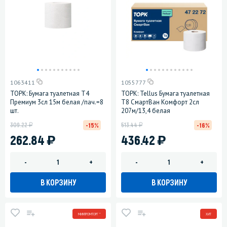
1063411
1055777
ТОРК: Бумага туалетная T4
ТОРК: Tellus Бумага туалетная
Премиум 3сл 15м белая /пач.=8
Т8 СмартВан Комфорт 2сл
шт.
207м/13,4 белая
у
у
309.22
513.44
-15%
-16%
)
)
262.84
436.42
-
+
-
+
В КОРЗИНУ
В КОРЗИНУ
МИНПРОМТОРГ *
ХИТ