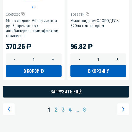
1065220
1025784
Мыло жидкое: Vclean чистота
Мыло жидкое: ФЛОРОДЕЛЬ
рук 5л крем мыло с
520мл с дозатором
антибактериальным эффектом
тв.канистра
)
)
370.26
96.82
-
+
-
+
В КОРЗИНУ
В КОРЗИНУ
ЗАГРУЗИТЬ ЕЩЁ
1
2
3
4
...
8