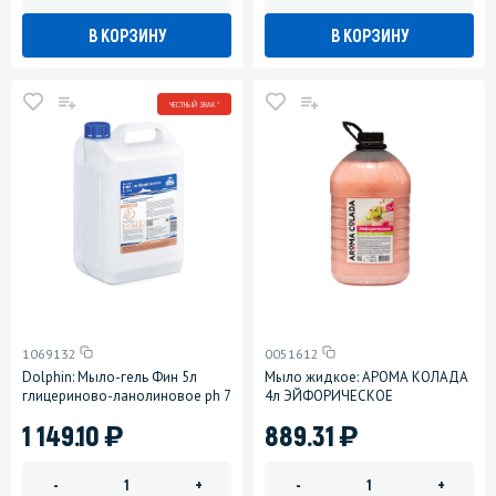
В КОРЗИНУ
В КОРЗИНУ
ЧЕСТНЫЙ ЗНАК *
1069132
0051612
Dolphin: Мыло-гель Фин 5л
Мыло жидкое: АРОМА КОЛАДА
глицериново-ланолиновое ph 7
4л ЭЙФОРИЧЕСКОЕ
)
)
1 149.10
889.31
-
+
-
+