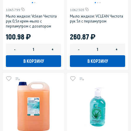
1065799
1062303
Мыло жидкое: Vclean Чистота
Мыло жидкое: VCLEAN Чистота
рук 0,5л крем-мыло с
рук 5л с перламутром
перламутром c дозатором
)
)
100.98
260.87
-
+
-
+
В КОРЗИНУ
В КОРЗИНУ