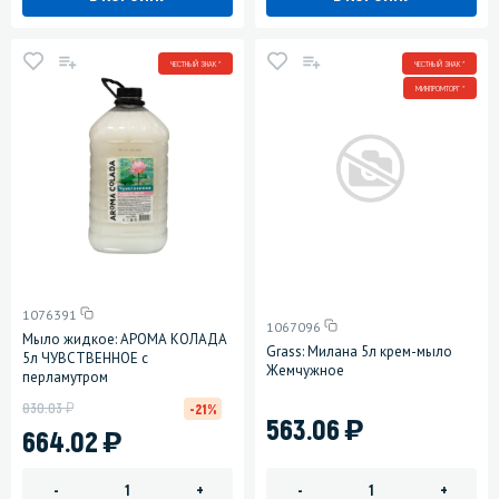
ЧЕСТНЫЙ ЗНАК *
ЧЕСТНЫЙ ЗНАК *
МИНПРОМТОРГ *
1076391
1067096
Мыло жидкое: АРОМА КОЛАДА
Grass: Милана 5л крем-мыло
5л ЧУВСТВЕННОЕ с
Жемчужное
перламутром
у
830.03
-21%
)
563.06
)
664.02
-
+
-
+