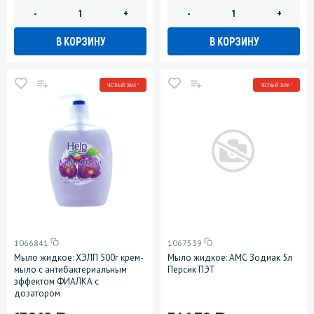
-
+
-
+
В КОРЗИНУ
В КОРЗИНУ
ЧЕСТНЫЙ ЗНАК *
ЧЕСТНЫЙ ЗНАК *
1066841
1067539
Мыло жидкое: ХЭЛП 500г крем-
Мыло жидкое: АМС Зодиак 5л
мыло с антибактериальным
Персик ПЭТ
эффектом ФИАЛКА с
дозатором