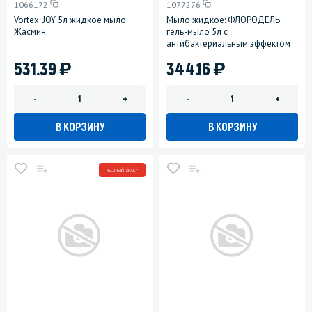
1066172
1077276
Vortex: JOY 5л жидкое мыло
Мыло жидкое: ФЛОРОДЕЛЬ
Жасмин
гель-мыло 5л с
антибактериальным эффектом
)
)
531.39
344.16
-
+
-
+
В КОРЗИНУ
В КОРЗИНУ
ЧЕСТНЫЙ ЗНАК *