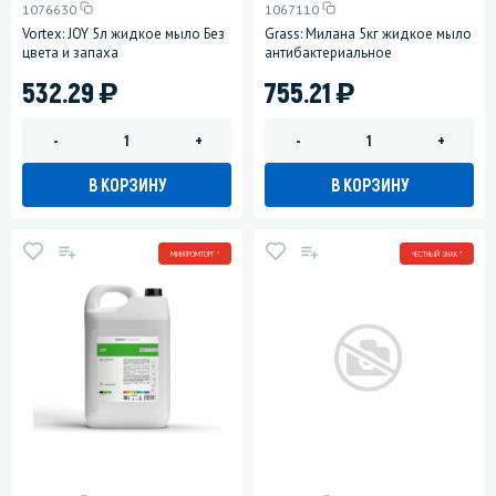
1076630
1067110
Vortex: JOY 5л жидкое мыло Без
Grass: Милана 5кг жидкое мыло
цвета и запаха
антибактериальное
)
)
532.29
755.21
-
+
-
+
В КОРЗИНУ
В КОРЗИНУ
МИНПРОМТОРГ *
ЧЕСТНЫЙ ЗНАК *