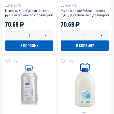
1076784
1075047
Мыло жидкое: Vclean Чистота
Мыло жидкое: Vclean Чистота
рук 0,3л гель-мыло с дозатором
рук 0,3л гель-мыло с дозатором
)
)
70.69
70.69
-
+
-
+
В КОРЗИНУ
В КОРЗИНУ