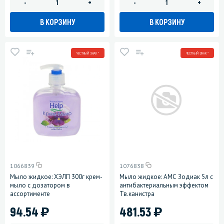
-
+
-
+
В КОРЗИНУ
В КОРЗИНУ
ЧЕСТНЫЙ ЗНАК *
ЧЕСТНЫЙ ЗНАК *
1066839
1076838
Мыло жидкое: ХЭЛП 300г крем-
Мыло жидкое: АМС Зодиак 5л с
мыло с дозатором в
антибактериальным эффектом
ассортименте
Тв.канистра
)
)
94.54
481.53