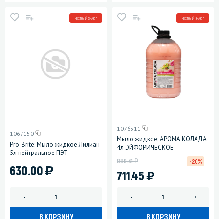
ЧЕСТНЫЙ ЗНАК *
ЧЕСТНЫЙ ЗНАК *
1076511
1067150
Мыло жидкое: АРОМА КОЛАДА
Pro-Brite: Мыло жидкое Лилиан
4л ЭЙФОРИЧЕСКОЕ
5л нейтральное ПЭТ
у
889.31
-20%
)
630.00
)
711.45
-
+
-
+
В КОРЗИНУ
В КОРЗИНУ