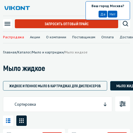
Ваш город Москва?
Москва
Да
Нет
ЗАПРОСИТЬ ОПТОВЫЙ ПРАЙС
Распродажа
Акции
О компании
Поставщикам
Оплата
Достав
Главная
/
Каталог
/
Мыло и картриджи
/
Мыло жидкое
Мыло жидкое
ЖИДКОЕ И ПЕННОЕ МЫЛО В КАРТРИДЖАХ ДЛЯ ДИСПЕНСЕРОВ
МЫЛО ЖИД
Сортировка