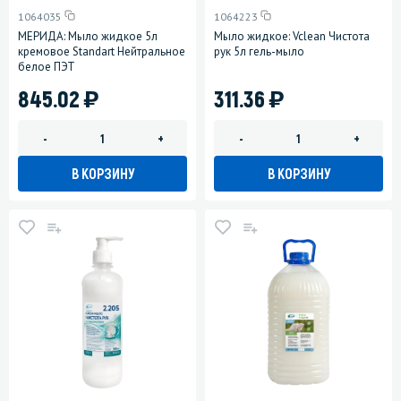
1064035
1064223
МЕРИДА: Мыло жидкое 5л
Мыло жидкое: Vclean Чистота
кремовое Standart Нейтральное
рук 5л гель-мыло
белое ПЭТ
)
)
845.02
311.36
-
+
-
+
В КОРЗИНУ
В КОРЗИНУ