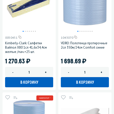
0050451
1043070
Kimberly-Clark: Салфетки
VEIRO: Полотенца протирочные
Вайпол Х80 1сл 41,6х34,4см
2сл 350м/24см Comfort синие
желтые /пач.=25 шт.
)
)
1 270.63
1 698.69
-
+
-
+
В КОРЗИНУ
В КОРЗИНУ
МИНПРОМТОРГ *