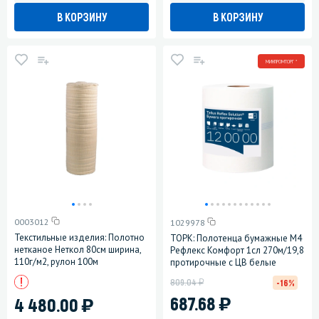
В КОРЗИНУ
В КОРЗИНУ
МИНПРОМТОРГ *
0003012
1029978
Текстильные изделия: Полотно
ТОРК: Полотенца бумажные M4
нетканое Неткол 80см ширина,
Рефлекс Комфорт 1сл 270м/19,8
110г/м2, рулон 100м
протирочные с ЦВ белые
у
809.04
-16%
)
)
687.68
4 480.00