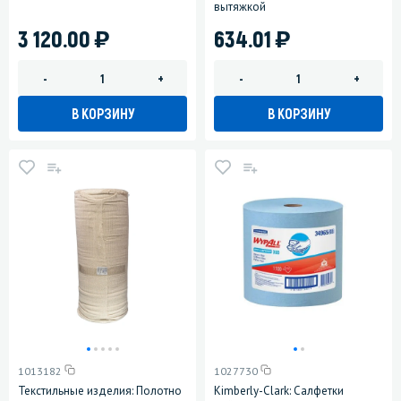
вытяжкой
)
)
3 120.00
634.01
-
+
-
+
В КОРЗИНУ
В КОРЗИНУ
1013182
1027730
Текстильные изделия: Полотно
Kimberly-Clark: Салфетки