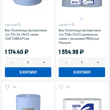
1052600
1059577
Вик: Полотенца протирочные
Вик: Полотенца протирочные
2сл 332,5м 24х35 синие
2сл 350м 35х33 целлюлоза
СЫКТЫВКАР Lite
синие с тиснением PROtissue
Premium
)
)
1 174.40
1 554.98
-
+
-
+
В КОРЗИНУ
В КОРЗИНУ