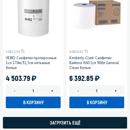
1061134
1060162
VEIRO: Салфетки протирочные
Kimberly-Clark: Салфетки
1сл 170м/31,5см нетканые
Вайпол Х60 1сл 900л General
белые
Clean белые
)
)
4 503.79
6 392.85
-
+
-
+
В КОРЗИНУ
В КОРЗИНУ
ЗАГРУЗИТЬ ЕЩЁ