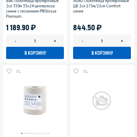
Вик: Полотенца протирочные
VEIRO: Полотенца протирочные
2сл 350м 35х24 целлюлоза
ЦВ 2сл 175м/22см Comfort
синие с тиснением PROtissue
синие
Premium
)
)
1 189.90
844.50
-
+
-
+
В КОРЗИНУ
В КОРЗИНУ