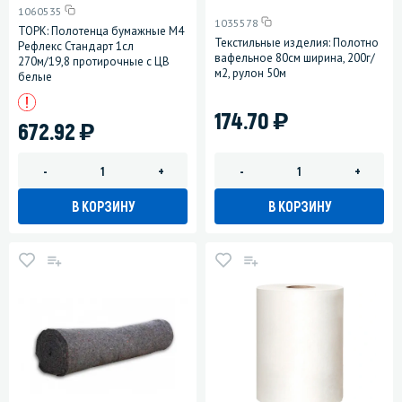
1060535
1035578
ТОРК: Полотенца бумажные M4
Текстильные изделия: Полотно
Рефлекс Стандарт 1сл
вафельное 80см ширина, 200г/
270м/19,8 протирочные с ЦВ
м2, рулон 50м
белые
)
174.70
)
672.92
-
+
-
+
В КОРЗИНУ
В КОРЗИНУ