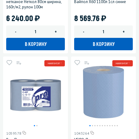
нетканое Неткол 80см ширина,
Вайпол Х60 1100л 1сл синие
160г/м2, рулон 100м
)
)
6 240.00
8 569.76
-
+
-
+
В КОРЗИНУ
В КОРЗИНУ
МИНПРОМТОРГ *
МИНПРОМТОРГ *
1059578
1043264