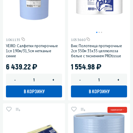
1061135
1053660
VEIRO: Салфетки протирочные
Вик: Полотенца протирочные
1сл 190м/31,5см нетканые
2сл 350м 35х35 целлюлоза
синие
белые с тиснением PROtissue
)
)
6 439.22
1 554.98
-
+
-
+
В КОРЗИНУ
В КОРЗИНУ
МИНПРОМТОРГ *