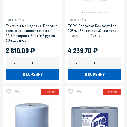
1011074
1060963
Текстильные изделия: Полотно
ТОРК: Салфетка Комфорт 1сл
холстопрошивное нетканое
105м/266л нетканый материал
150см ширина, 200 г/м2 рулон
протирочная белая
50м цветное
)
)
2 810.00
4 239.70
-
+
-
+
В КОРЗИНУ
В КОРЗИНУ
МИНПРОМТОРГ *
МИНПРОМТОРГ *