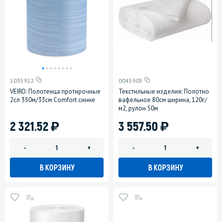
1035922
0045905
VEIRO: Полотенца протирочные
Текстильные изделия: Полотно
2сл 350м/33см Comfort синие
вафельное 80см ширина, 120г/
м2, рулон 50м
)
)
2 321.52
3 557.50
-
+
-
+
В КОРЗИНУ
В КОРЗИНУ