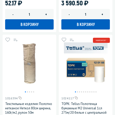
)
)
52.17
3 590.50
-
+
-
+
В КОРЗИНУ
В КОРЗИНУ
МИНПРОМТОРГ *
1016394
1024117
Текстильные изделия: Полотно
ТОРК: Tellus Полотенца
нетканое Неткол 80см ширина,
бумажные M2 Universal 1сл
160г/м2, рулон 50м
275м/20 белые с центральной