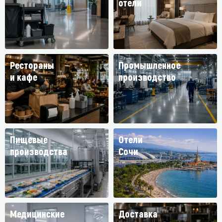
отели
Рестораны
Промышленное
и кафе
производство
Пищевые
Отели
производства
Сочи
Медицинские
Доставка