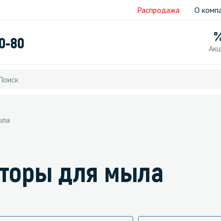
Распродажа
О комп
40-80
Акц
ыла
аторы для мыла