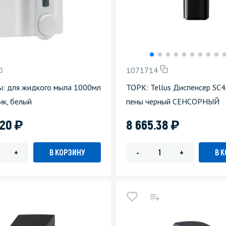
1071714
ы: для жидкого мыла 1000мл
ТОРК: Tellus Диспенсер SC4
тик, белый
пены черный СЕНСОРНЫЙ
)
)
.20
8 665.38
В КОРЗИНУ
В 
+
-
+