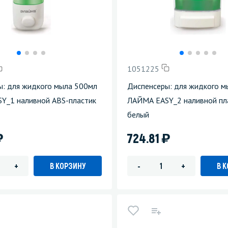
зеркала
Мебель и оргтехника
я
Личная гигиена
1051225
ы: для жидкого мыла 500мл
Диспенсеры: для жидкого 
Y_1 наливной ABS-пластик
ЛАЙМА EASY_2 наливной пл
белый
)
)
724.81
В КОРЗИНУ
В 
+
-
+