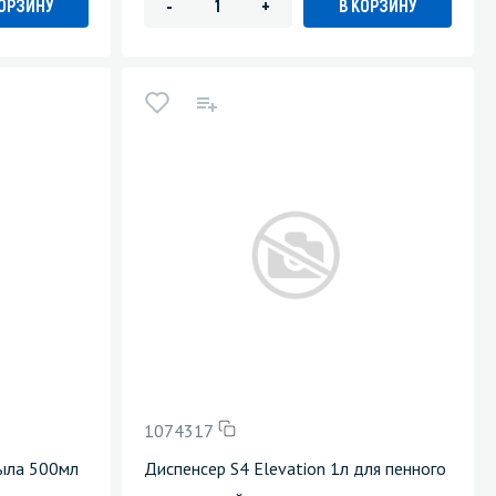
КОРЗИНУ
В КОРЗИНУ
-
+
1074317
ыла 500мл
Диспенсер S4 Elevation 1л для пенного