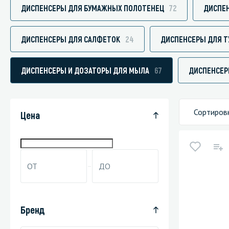
ДИСПЕНСЕРЫ ДЛЯ БУМАЖНЫХ ПОЛОТЕНЕЦ
72
ДИСПЕН
ДИСПЕНСЕРЫ ДЛЯ САЛФЕТОК
24
ДИСПЕНСЕРЫ ДЛЯ Т
Специали
ДИСПЕНСЕРЫ И ДОЗАТОРЫ ДЛЯ МЫЛА
67
ДИСПЕНСЕР
Дегризер
Защитные с
стрипперы
Сортиров
Цена
Средства 
Средства 
поверхнос
Средства 
Средства 
пятноудал
Бренд
Средства 