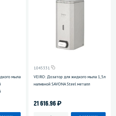
1045331
дкого мыла
VEIRO: Дозатор для жидкого мыла 1,5л
й
наливной SAVONA Steel металл
й
)
21 616.96