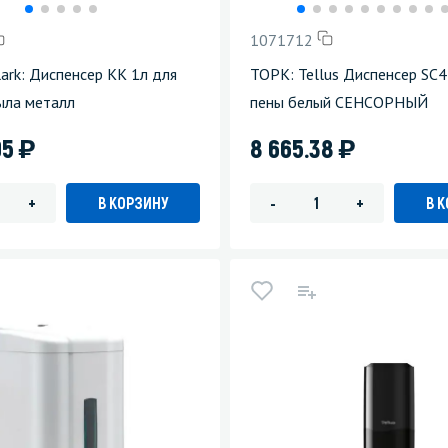
1071712
lark: Диспенсер КК 1л для
ТОРК: Tellus Диспенсер SC4
ыла металл
пены белый СЕНСОРНЫЙ
)
)
95
8 665.38
В КОРЗИНУ
В 
+
-
+