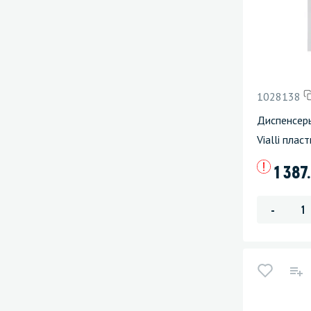
1028138
Диспенсер
Vialli плас
1 387
-