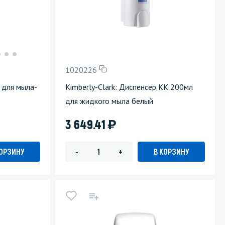
1020226
 для мыла-
Kimberly-Clark: Диспенсер КК 200мл
для жидкого мыла белый
)
3 649.41
КОРЗИНУ
В КОРЗИНУ
-
+