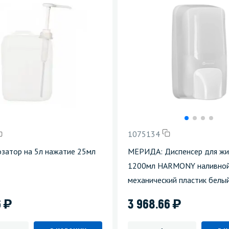
1075134
озатор на 5л нажатие 25мл
МЕРИДА: Диспенсер для жи
1200мл HARMONY наливно
механический пластик белы
)
)
6
3 968.66