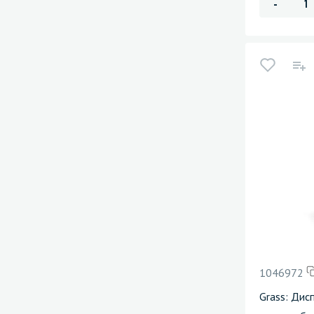
-
1046972
Grass: Дис