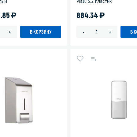
лый
Vialli S.2 пластик
)
)
5.85
884.34
В КОРЗИНУ
В 
+
-
+