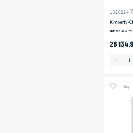
1020224
Kimberly-C
жидкого м
26 134.
-