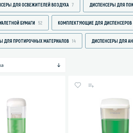
СЕРЫ ДЛЯ ОСВЕЖИТЕЛЕЙ ВОЗДУХА
7
ДИСПЕНСЕРЫ ДЛЯ ПОК
УАЛЕТНОЙ БУМАГИ
52
КОМПЛЕКТУЮЩИЕ ДЛЯ ДИСПЕНСЕРОВ 
зированные чистящие средства
Кухня
Ы ДЛЯ ПРОТИРОЧНЫХ МАТЕРИАЛОВ
14
ДИСПЕНСЕРЫ ДЛЯ А
Средства для дезинфекции о
кухни
оставы, воски, полимеры и
Средства для ручного мытья 
ка
для очистки бассейнов
Средства для очистки оборуд
для очистки металлических
Средства для посудомоечных
тей
для послестроительной уборки
для удаления граффити и
ители
для очистки ковров и мягкой мебели