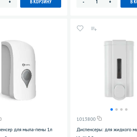
В КОРЗИНУ
В 
+
-
+
1013800
пенсер для мыла-пены 1л
Диспенсеры: для жидкого м