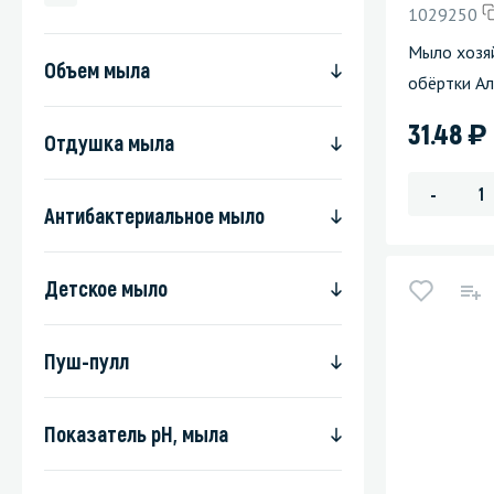
1029250
Стекла и 
Мыло хозяй
Объем мыла
обёртки Ал
Автохими
)
31.48
Отдушка мыла
-
Антибактериальное мыло
Детское мыло
Пуш-пулл
Показатель pH, мыла