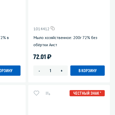
1014412
72% в
Мыло хозяйственное: 200г 72% без
обёртки Аист
)
72.01
КОРЗИНУ
В КОРЗИНУ
-
+
ЧЕСТНЫЙ ЗНАК *