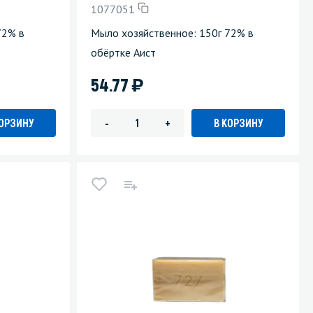
1077051
Уборка пола
72% в
Мыло хозяйственное: 150г 72% в
обёртке Аист
Промышленная уборка
)
54.77
КОРЗИНУ
В КОРЗИНУ
-
+