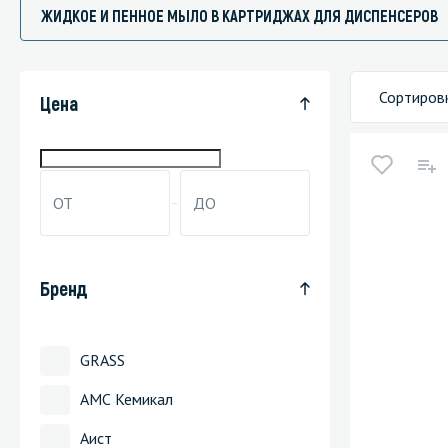
ЖИДКОЕ И ПЕННОЕ МЫЛО В КАРТРИДЖАХ ДЛЯ ДИСПЕНСЕРОВ
Сортиров
Специали
Цена
Дегризер
Защитные с
стрипперы
Средства 
Средства 
Бренд
поверхнос
Средства 
GRASS
Средства 
пятноудал
АМС Кемикал
Средства 
Аист