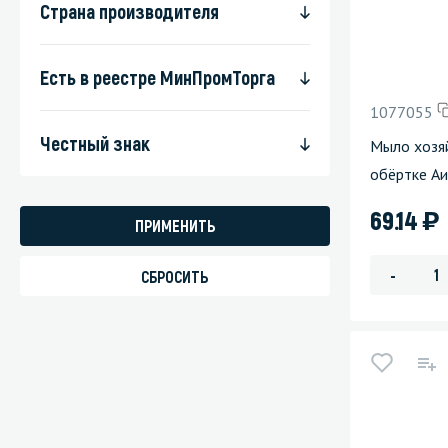
Страна производителя
Есть в реестре МинПромТорга
1077055
Честный знак
Мыло хозяй
обёртке Аи
)
69.14
-