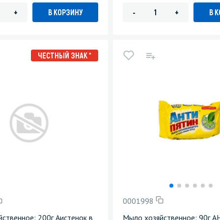
В КОРЗИНУ
В 
+
-
+
ЧЕСТНЫЙ ЗНАК *
0001998
ственное: 200г Аистенок в
Мыло хозяйственное: 90г