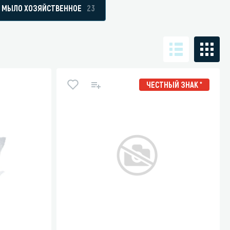
МЫЛО ХОЗЯЙСТВЕННОЕ
23
Санузел и туалетная комната
борудования
Средства для дезинфекции санузлов
ЧЕСТНЫЙ ЗНАК *
Средства для мытья унитазов и сантехники
посуды
Средства для очистки полов и стен в санузлах
ования и грилей
Средства для устранения засоров
 машин