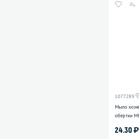
1077289
Мыло хозяй
обёртки 
)
24.30