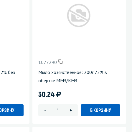
1077290
72% без
Мыло хозяйственное: 200г 72% в
обертке ММЗ/КМЗ
)
30.24
КОРЗИНУ
В КОРЗИНУ
-
+