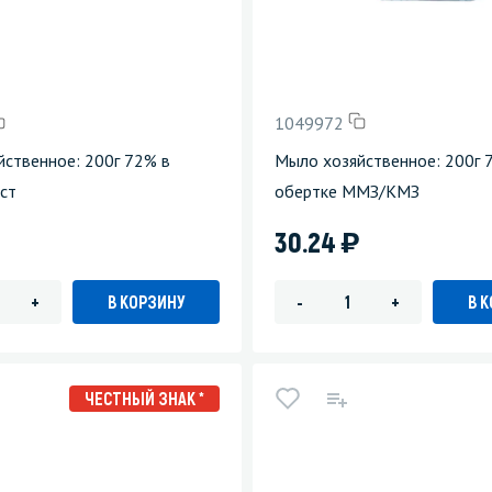
1049972
ственное: 200г 72% в
Мыло хозяйственное: 200г 
ст
обертке ММЗ/КМЗ
)
30.24
В КОРЗИНУ
В 
+
-
+
ЧЕСТНЫЙ ЗНАК *