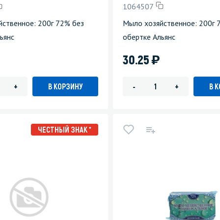
1064507
зеркала
Мебель и оргтехника
ственное: 200г 72% без
Мыло хозяйственное: 200г 
ьянс
обертке Альянс
я
Личная гигиена
)
30.25
В КОРЗИНУ
В 
+
-
+
ЧЕСТНЫЙ ЗНАК *