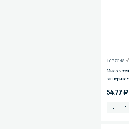
1077048
Мыло хозяй
глицерином
)
54.77
-