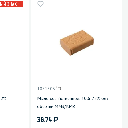
ЫЙ ЗНАК *
1051505
72%
Мыло хозяйственное: 300г 72% без
обёртки ММЗ/КМЗ
)
36.74