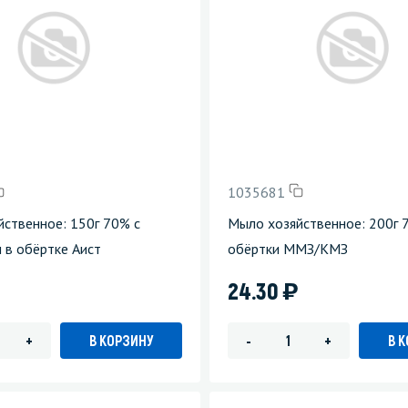
1035681
ственное: 150г 70% с
Мыло хозяйственное: 200г 
 в обёртке Аист
обёртки ММЗ/КМЗ
)
24.30
В КОРЗИНУ
В 
+
-
+