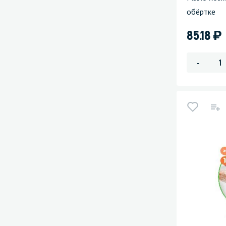
обёртке
)
85.18
-