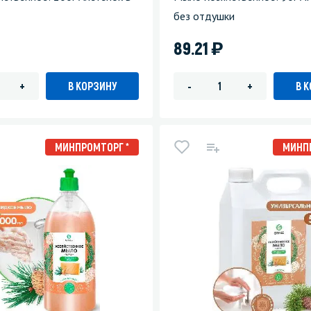
без отдушки
)
89.21
В КОРЗИНУ
В 
+
-
+
МИНПРОМТОРГ *
МИНП