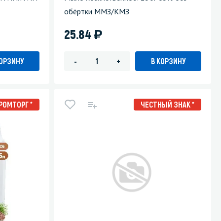
обёртки ММЗ/КМЗ
)
25.84
КОРЗИНУ
В КОРЗИНУ
-
+
РОМТОРГ *
ЧЕСТНЫЙ ЗНАК *