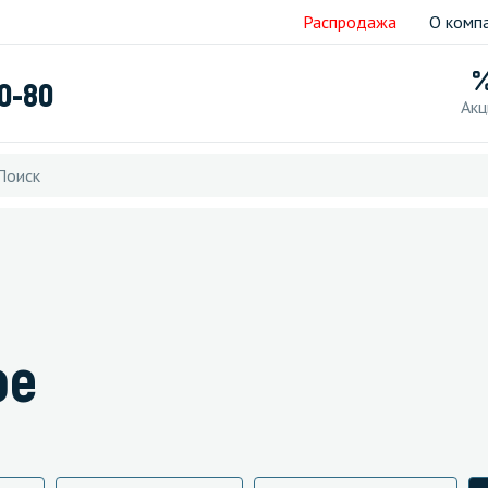
Распродажа
О комп
40-80
Акц
ое