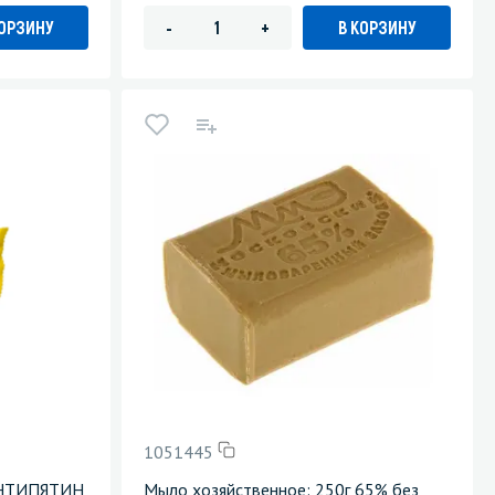
КОРЗИНУ
В КОРЗИНУ
-
+
1051445
 АНТИПЯТИН
Мыло хозяйственное: 250г 65% без