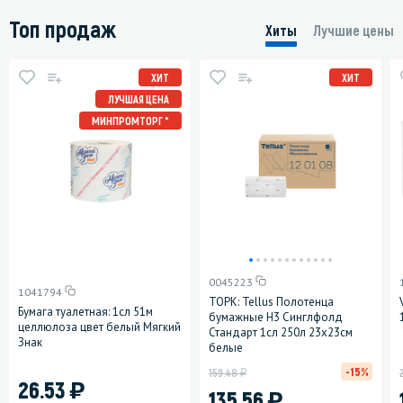
Топ продаж
Хиты
Лучшие цены
ХИТ
ХИТ
ЛУЧШАЯ ЦЕНА
МИНПРОМТОРГ *
0045223
1041794
ТОРК: Tellus Полотенца
Бумага туалетная: 1сл 51м
бумажные H3 Синглфолд
целлюлоза цвет белый Мягкий
Стандарт 1сл 250л 23х23см
Знак
белые
у
-15%
159.48
)
26.53
)
135.56