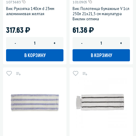
1073683
1010905
Вик: Рукоятка 140см d 23мм
Вик: Полотенца бумажные V 1сл
алюминиевая желтая
250л 21х21,5 см макулатура
Виклин оптима
)
)
317.63
61.36
-
+
-
+
В КОРЗИНУ
В КОРЗИНУ