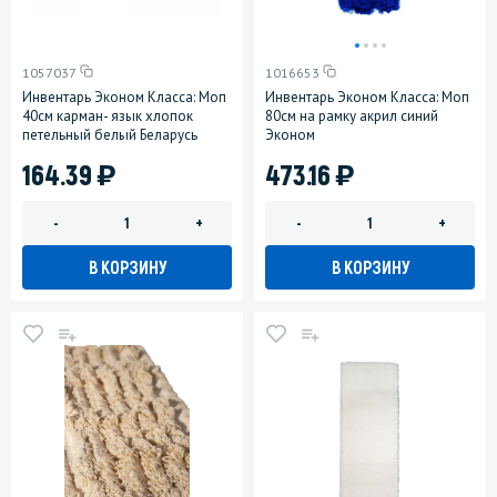
1057037
1016653
Инвентарь Эконом Класса: Моп
Инвентарь Эконом Класса: Моп
40см карман- язык хлопок
80см на рамку акрил синий
петельный белый Беларусь
Эконом
)
)
164.39
473.16
-
+
-
+
В КОРЗИНУ
В КОРЗИНУ