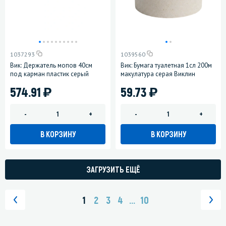
1037293
1039560
Вик: Держатель мопов 40см
Вик: Бумага туалетная 1сл 200м
под карман пластик серый
макулатура серая Виклин
)
)
574.91
59.73
-
+
-
+
В КОРЗИНУ
В КОРЗИНУ
ЗАГРУЗИТЬ ЕЩЁ
1
2
3
4
...
10