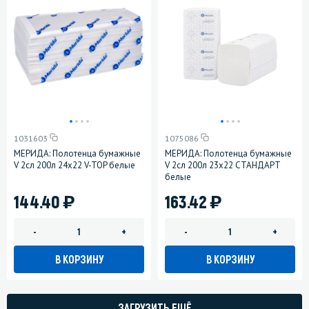
1031603
1075086
МЕРИДА: Полотенца бумажные
МЕРИДА: Полотенца бумажные
V 2сл 200л 24х22 V-TOP белые
V 2сл 200л 23х22 СТАНДАРТ
белые
)
)
144.40
163.42
-
+
-
+
В КОРЗИНУ
В КОРЗИНУ
ЗАГРУЗИТЬ ЕЩЁ