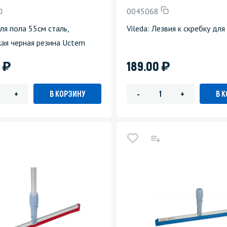
0045068
для пола 55см сталь,
Vileda: Лезвия к скребку для
ая черная резина Uctem
)
)
5
189.00
В КОРЗИНУ
В 
+
-
+