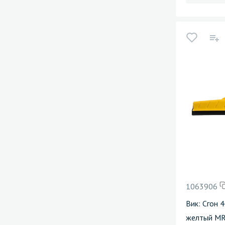
1063906
Вик: Сгон 
желтый M