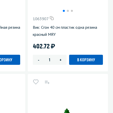
Уборка пола
1063907
Промышленная уборка
йная резина
Вик: Сгон 40 см пластик одна резина
красный MRY
)
402.72
КОРЗИНУ
В КОРЗИНУ
-
+