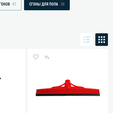
ГОНОВ
67
СГОНЫ ДЛЯ ПОЛА
30
Санузел и туалетная комната
борудования
Средства для дезинфекции санузлов
Средства для мытья унитазов и сантехники
посуды
Средства для очистки полов и стен в санузлах
ования и грилей
Средства для устранения засоров
 машин