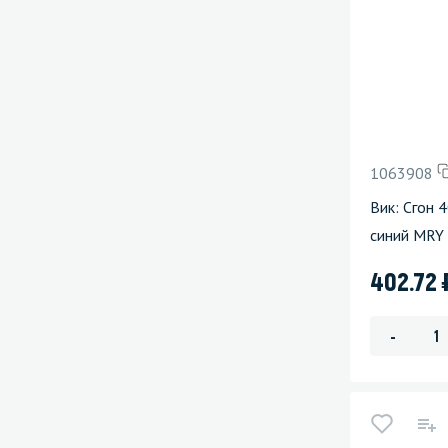
1063908
Вик: Сгон 
синий MRY
402.72
-