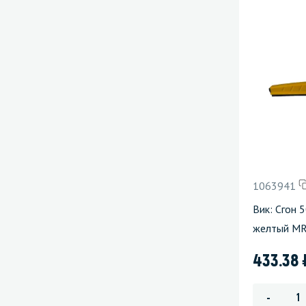
1063941
Вик: Сгон 
желтый M
433.38
-