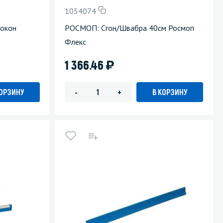
1054074
 окон
РОСМОП: Сгон/Швабра 40см Росмоп
Флекс
)
1 366.46
КОРЗИНУ
В КОРЗИНУ
-
+