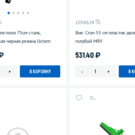
зеркала
Мебель и оргтехника
1058628
я
Личная гигиена
для пола 75см сталь,
Вик: Сгон 55 см пластик дво
ая черная резина Uctem
голубой MRY
)
)
531.40
В КОРЗИНУ
В 
+
-
+