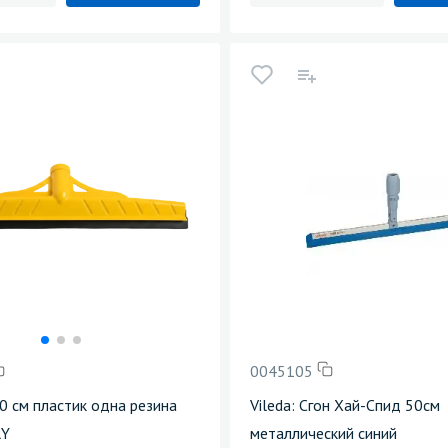
0045105
40 см пластик одна резина
Vileda: Сгон Хай-Спид 50см
RY
металлический синий