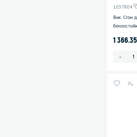
1037804
Вик: Сгон 
бензостойк
1 366.3
-