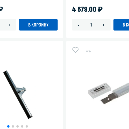
)
)
4 679.00
В КОРЗИНУ
В 
+
-
+