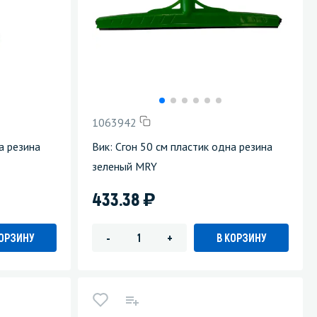
1063942
а резина
Вик: Сгон 50 см пластик одна резина
зеленый MRY
)
433.38
КОРЗИНУ
В КОРЗИНУ
-
+