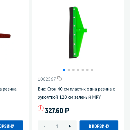
1062567
а резина
Вик: Сгон 40 см пластик одна резина с
рукояткой 120 см зеленый MRY
)
327.60
КОРЗИНУ
В КОРЗИНУ
-
+