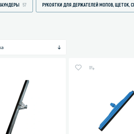
ЛАУНДЕРЫ
57
РУКОЯТКИ ДЛЯ ДЕРЖАТЕЛЕЙ МОПОВ, ЩЕТОК, С
зированные чистящие средства
Кухня
Средства для дезинфекции о
ка
кухни
оставы, воски, полимеры и
Средства для ручного мытья 
для очистки бассейнов
Средства для очистки оборуд
для очистки металлических
Средства для посудомоечных
тей
для послестроительной уборки
для удаления граффити и
ители
для очистки ковров и мягкой мебели