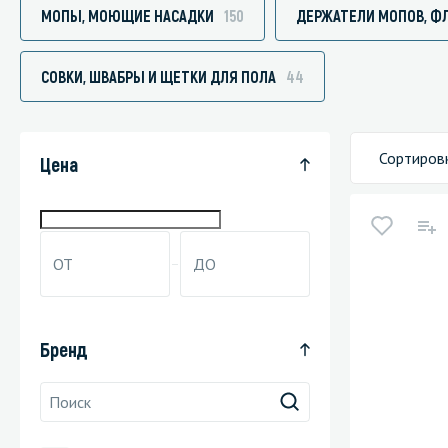
МОПЫ, МОЮЩИЕ НАСАДКИ
150
ДЕРЖАТЕЛИ МОПОВ, Ф
СОВКИ, ШВАБРЫ И ЩЕТКИ ДЛЯ ПОЛА
44
Специали
Дегризер
Сортиров
Цена
Защитные с
стрипперы
Средства 
Средства 
поверхнос
Средства 
Бренд
Средства 
пятноудал
Средства 