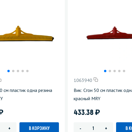
1063940
50 см пластик одна резина
Вик: Сгон 50 см пластик одн
RY
красный MRY
)
)
433.38
В КОРЗИНУ
В 
+
-
+