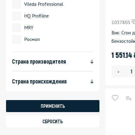
Vileda Professional
Стекла и 
HQ Profiline
1037805
Автохими
MRY
Вик: Сгон 
Росмоп
бензостойк
1 551.14
Страна производителя
-
Страна происхождения