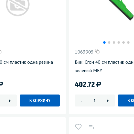
1063905
40 см пластик одна резина
Вик: Сгон 40 см пластик одн
зеленый MRY
)
)
402.72
В КОРЗИНУ
В 
+
-
+