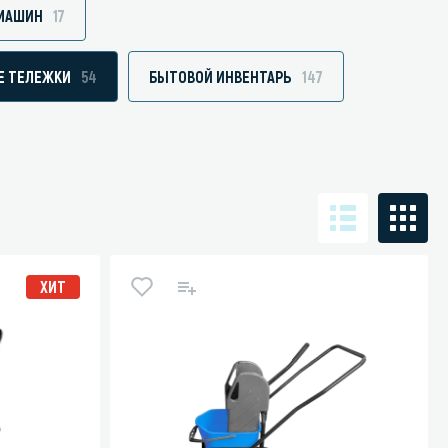
 МАШИН
17
Е ТЕЛЕЖКИ
54
БЫТОВОЙ ИНВЕНТАРЬ
147
Санузел и туалетная комната
борудования
Средства для дезинфекции санузлов
Средства для мытья унитазов и сантехники
посуды
Средства для очистки полов и стен в санузлах
ования и грилей
Средства для устранения засоров
 машин
ХИТ