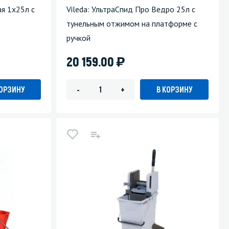
я 1x25л с
Vileda: УльтраСпид Про Ведро 25л с
тунельным отжимом на платформе с
ручкой
)
20 159.00
КОРЗИНУ
В КОРЗИНУ
-
+