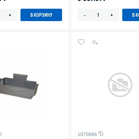
В КОРЗИНУ
В 
+
-
+
1070066