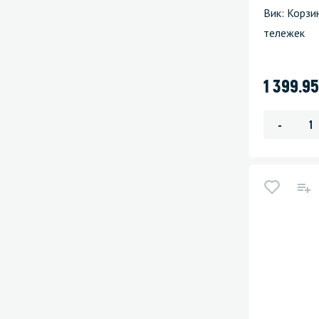
Вик: Корзи
тележек
1 399.9
-