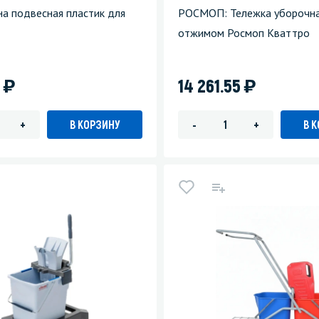
на подвесная пластик для
РОСМОП: Тележка уборочна
отжимом Росмоп Кваттро
)
)
5
14 261.55
В КОРЗИНУ
В 
+
-
+