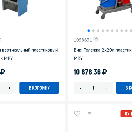
зеркала
Мебель и оргтехника
я
Личная гигиена
1058631
м вертикальный пластиковый
Вик: Тележка 2х20л пласти
ек MRY
MRY
)
)
2
10 878.36
В КОРЗИНУ
В 
+
-
+
ЛУЧ