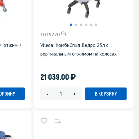
1015270
 + отжим +
Vileda: КомбиСпид Ведро 25л с
вертикальным отжимом на колесах
)
21 039.00
КОРЗИНУ
В КОРЗИНУ
-
+