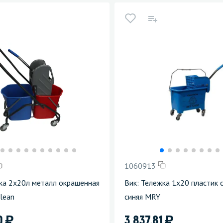
1060913
ка 2х20л металл окрашенная
Вик: Тележка 1х20 пластик
lean
синяя MRY
)
)
0
3 837.81