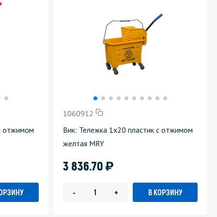
1060912
 с отжимом
Вик: Тележка 1х20 пластик с отжимом
желтая MRY
)
3 836.70
КОРЗИНУ
В КОРЗИНУ
-
+