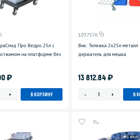
1037576
ьтраСпид Про Ведро 25л с
Вик: Тележка 2х25л металл
 отжимом на платформе без
держатель для мешка
)
)
00
13 812.84
В КОРЗИНУ
В 
+
-
+