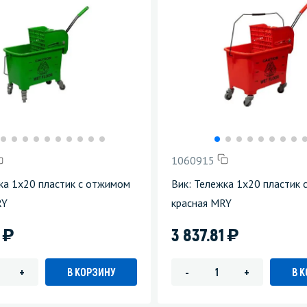
1060915
ка 1х20 пластик с отжимом
Вик: Тележка 1х20 пластик
RY
красная MRY
)
)
1
3 837.81
В КОРЗИНУ
В 
+
-
+