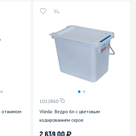
1012860
 с отжимом
Vileda: Ведро 6л с цветовым
кодированием серое
)
2 639.00