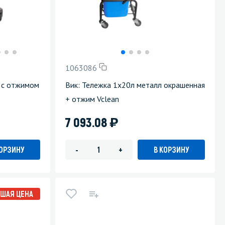
Уборка пола
Промышленная уборка
1063086
к с отжимом
Вик: Тележка 1х20л металл окрашенная
+ отжим Vclean
)
7 093.08
КОРЗИНУ
В КОРЗИНУ
-
+
ШАЯ ЦЕНА