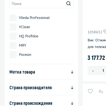
Стекла и 
Vileda Professional
Автохими
VClean
1058632
HQ Profiline
Вик: Отжи
MRY
для тележ
Росмоп
3 177.7
-
Метка товара
Страна производителя
Страна происхождения