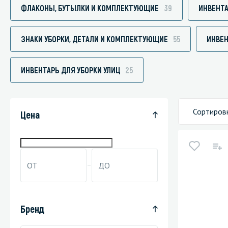
ФЛАКОНЫ, БУТЫЛКИ И КОМПЛЕКТУЮЩИЕ
39
ИНВЕНТА
ЗНАКИ УБОРКИ, ДЕТАЛИ И КОМПЛЕКТУЮЩИЕ
55
ИНВЕН
Специали
ИНВЕНТАРЬ ДЛЯ УБОРКИ УЛИЦ
25
Дегризер
Защитные с
стрипперы
Сортиров
Цена
Средства 
Средства 
поверхнос
Средства 
Средства 
пятноудал
Бренд
Средства 