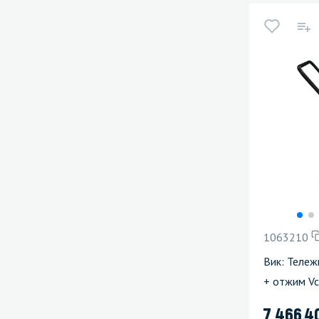
1063210
Вик: Тележ
+ отжим Vc
7 466.4