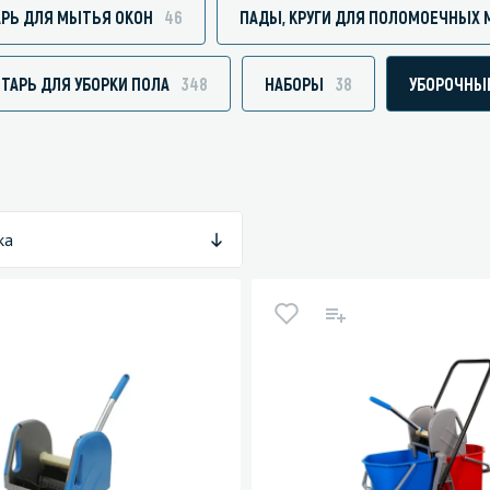
РЬ ДЛЯ МЫТЬЯ ОКОН
46
ПАДЫ, КРУГИ ДЛЯ ПОЛОМОЕЧНЫХ
ТАРЬ ДЛЯ УБОРКИ ПОЛА
348
НАБОРЫ
38
УБОРОЧНЫ
зированные чистящие средства
Кухня
Средства для дезинфекции о
кухни
оставы, воски, полимеры и
Средства для ручного мытья 
ка
для очистки бассейнов
Средства для очистки оборуд
для очистки металлических
Средства для посудомоечных
тей
для послестроительной уборки
для удаления граффити и
ители
для очистки ковров и мягкой мебели