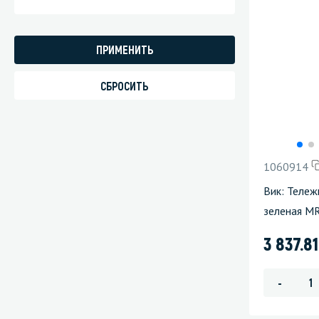
1060914
Вик: Тележ
зеленая M
3 837.8
-