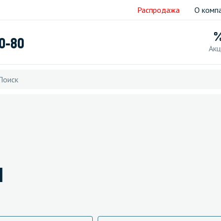
Распродажа
О комп
40-80
Акц
и