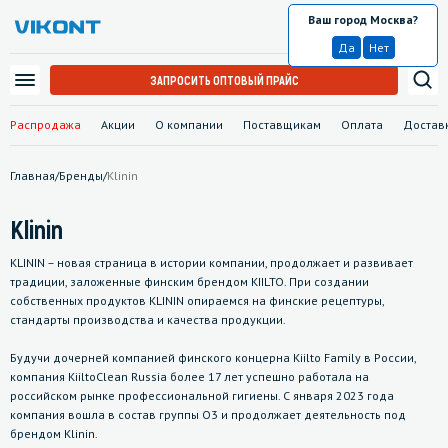
Ваш город Москва?
Москва
Да
Нет
ЗАПРОСИТЬ ОПТОВЫЙ ПРАЙС
Распродажа
Акции
О компании
Поставщикам
Оплата
Достав
Главная
/
Бренды
/
Klinin
Klinin
KLININ – новая страница в истории компании, продолжает и развивает
традиции, заложенные финским брендом KIILTO. При создании
собственных продуктов KLININ опираемся на финские рецептуры,
стандарты производства и качества продукции.
Будучи дочерней компанией финского концерна Kiilto Family в России,
компания KiiltoClean Russia более 17 лет успешно работала на
российском рынке профессиональной гигиены. С января 2023 года
компания вошла в состав группы O3 и продолжает деятельность под
брендом Klinin.