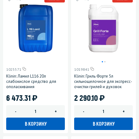
1025571
1019841
Klinin: Ламил L116 20л
Klinin: Гриль Форте 5л
слабокислое средство для
сильнощелочное для экспресс-
ополаскивания
очистки грилей и духовок
)
)
6 473.31
2 290.10
-
+
-
+
В КОРЗИНУ
В КОРЗИНУ