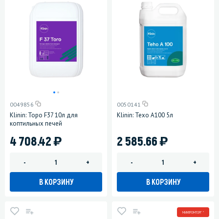
0049856
0050141
Klinin: Торо F37 10л для
Klinin: Техо А100 5л
коптильных печей
)
)
4 708.42
2 585.66
-
+
-
+
В КОРЗИНУ
В КОРЗИНУ
МИНПРОМТОРГ *