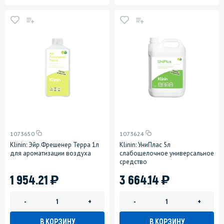
1073650
1073624
Klinin: Эйр Фрешенер Терра 1л
Klinin: УниПлас 5л
для ароматизации воздуха
слабощелочное универсальное
средство
)
)
1 954.21
3 664.14
-
+
-
+
В КОРЗИНУ
В КОРЗИНУ