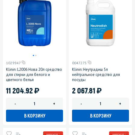
1029947
0047275
Klinin: L2006 Нова 20л средство
Klinin: Неутрадиш 5л
для стирки для белого и
нейтральное средство для
цветного белья
посуды
)
)
11 204.92
2 067.81
-
+
-
+
В КОРЗИНУ
В КОРЗИНУ
МИНПРОМТОРГ *
МИНПРОМТОРГ *