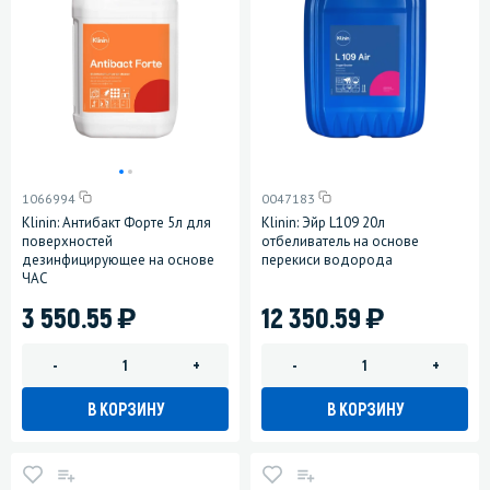
1066994
0047183
Klinin: Антибакт Форте 5л для
Klinin: Эйр L109 20л
поверхностей
отбеливатель на основе
дезинфицирующее на основе
перекиси водорода
ЧАС
)
)
3 550.55
12 350.59
-
+
-
+
В КОРЗИНУ
В КОРЗИНУ