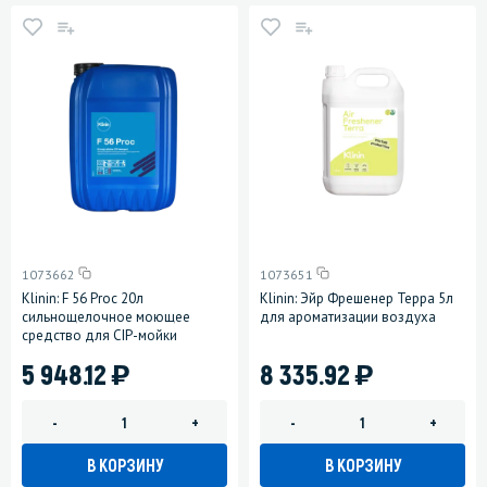
1073662
1073651
Klinin: F 56 Proc 20л
Klinin: Эйр Фрешенер Терра 5л
сильнощелочное моющее
для ароматизации воздуха
средство для CIP-мойки
)
)
5 948.12
8 335.92
-
+
-
+
В КОРЗИНУ
В КОРЗИНУ