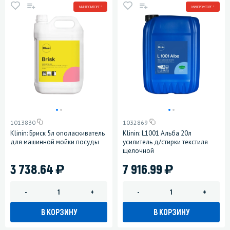
МИНПРОМТОРГ *
МИНПРОМТОРГ *
1013830
1032869
Klinin: Бриск 5л ополаскиватель
Klinin: L1001 Альба 20л
для машинной мойки посуды
усилитель д/стирки текстиля
щелочной
)
)
3 738.64
7 916.99
-
+
-
+
В КОРЗИНУ
В КОРЗИНУ