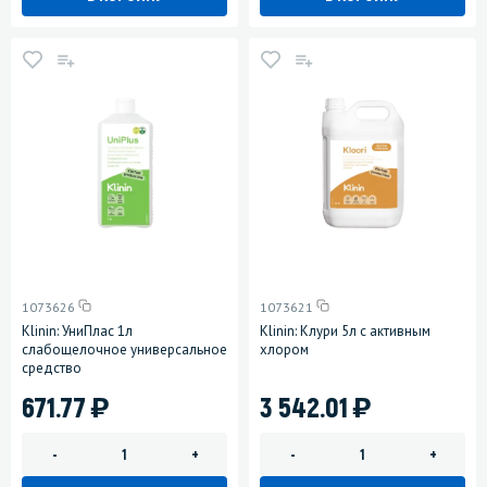
1073626
1073621
Klinin: УниПлас 1л
Klinin: Клури 5л с активным
слабощелочное универсальное
хлором
средство
)
)
671.77
3 542.01
-
+
-
+