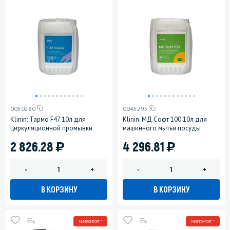
0050280
0045295
Klinin: Тармо F47 10л для
Klinin: МД Софт 100 10л для
циркуляционной промывки
машинного мытья посуды
)
)
2 826.28
4 296.81
-
+
-
+
В КОРЗИНУ
В КОРЗИНУ
МИНПРОМТОРГ *
МИНПРОМТОРГ *