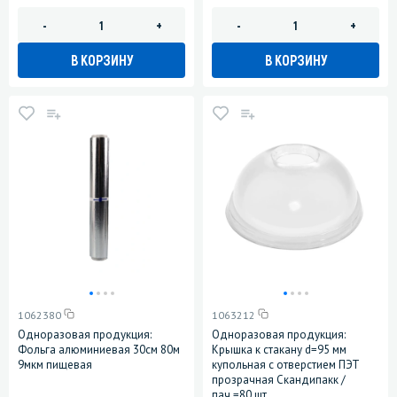
-
+
-
+
В КОРЗИНУ
В КОРЗИНУ
1062380
1063212
Одноразовая продукция:
Одноразовая продукция:
Фольга алюминиевая 30см 80м
Крышка к стакану d=95 мм
9мкм пищевая
купольная с отверстием ПЭТ
прозрачная Скандипакк /
пач.=80 шт.