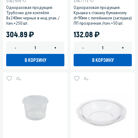
1062909
1067771
Одноразовая продукция:
Одноразовая продукция:
Трубочки для коктейля
Крышка к стакану бумажному
8х240мм черные в инд.упак. /
d=90мм с питейником (заглушка)
пач.=250 шт.
ПП прозрачная /пач.=50 шт.
)
)
304.89
132.08
-
+
-
+
В КОРЗИНУ
В КОРЗИНУ