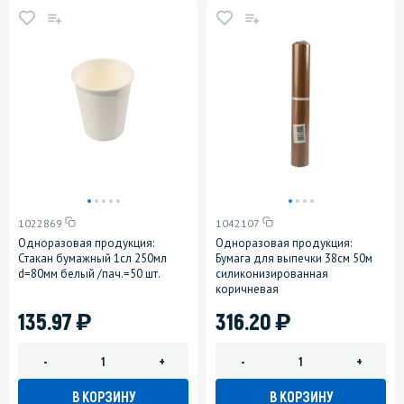
1022869
1042107
Одноразовая продукция:
Одноразовая продукция:
Стакан бумажный 1сл 250мл
Бумага для выпечки 38см 50м
d=80мм белый /пач.=50 шт.
силиконизированная
коричневая
)
)
135.97
316.20
-
+
-
+
В КОРЗИНУ
В КОРЗИНУ