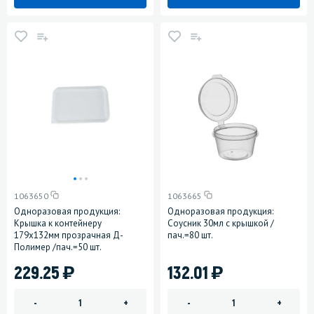
1063650
1063665
Одноразовая продукция:
Одноразовая продукция:
Крышка к контейнеру
Соусник 30мл с крышкой /
179х132мм прозрачная Д-
пач.=80 шт.
Полимер /пач.=50 шт.
)
)
229.25
132.01
-
+
-
+