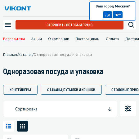
Ваш город Москва?
Москва
Да
Нет
ЗАПРОСИТЬ ОПТОВЫЙ ПРАЙС
Распродажа
Акции
О компании
Поставщикам
Оплата
Достав
Главная
/
Каталог
/
Одноразовая посуда и упаковка
Одноразовая посуда и упаковка
КОНТЕЙНЕРЫ
СТАКАНЫ, БУТЫЛКИ И КРЫШКИ
СТОЛОВЫЕ ПРИБ
Сортировка