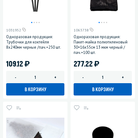
1031952
1063738
Одноразовая продукция:
Одноразовая продукция:
Трубочки для коктейля
Пакет-майка полиэтиленовый
8х240мм черные /пач.=250 шт.
30+16х55см 13 мкм черный /
пач.=100 шт.
)
)
109.12
277.22
-
+
-
+
В КОРЗИНУ
В КОРЗИНУ