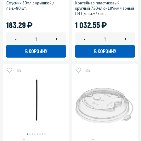
Соусник 80мл с крышкой /
Контейнер пластиковый
пач.=80 шт.
круглый 750мл d=189мм черный
ПЭТ /пач.=75 шт.
)
)
183.29
1 032.55
-
+
-
+
В КОРЗИНУ
В КОРЗИНУ