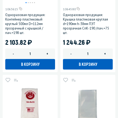
1063615
1064580
Одноразовая продукция:
Одноразовая продукция:
Контейнер пластиковый
Крышка пластиковая круглая
круглый 500мл D=112мм
d=190мм h-38мм ПЭТ
прозрачный с крышкой /
прозрачная СпК-190 /пач.=75
пач.=198 шт.
шт.
)
)
2 103.82
1 244.26
-
+
-
+
В КОРЗИНУ
В КОРЗИНУ