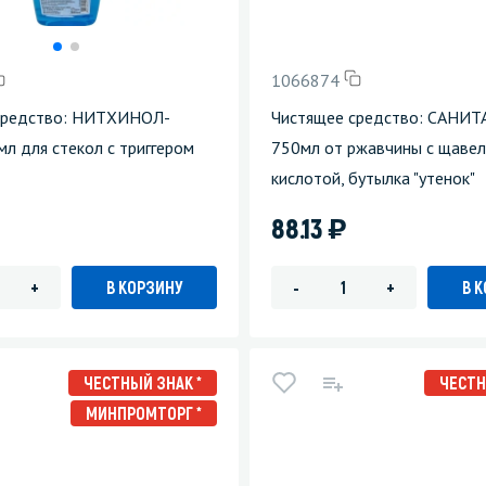
зеркала
Мебель и оргтехника
1066874
я
Личная гигиена
средство: НИТХИНОЛ-
Чистящее средство: САНИ
 для стекол с триггером
750мл от ржавчины с щаве
кислотой, бутылка "утенок"
)
88.13
В КОРЗИНУ
В 
+
-
+
ЧЕСТНЫЙ ЗНАК *
ЧЕСТН
МИНПРОМТОРГ *