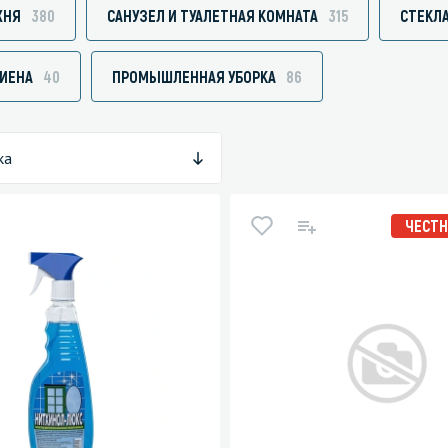
ХНЯ
380
САНУЗЕЛ И ТУАЛЕТНАЯ КОМНАТА
315
СТЕКЛА
ГИЕНА
40
ПРОМЫШЛЕННАЯ УБОРКА
86
зированные чистящие средства
Кухня
Средства для дезинфекции о
ка
кухни
оставы, воски, полимеры и
Средства для ручного мытья 
ЧЕСТН
для очистки бассейнов
Средства для очистки оборуд
для очистки металлических
Средства для посудомоечных
тей
для послестроительной уборки
для удаления граффити и
ители
для очистки ковров и мягкой мебели