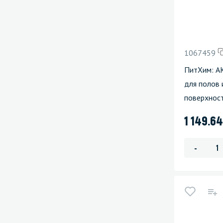
1067459
ПитХим: А
для полов 
поверхнос
1 149.6
-