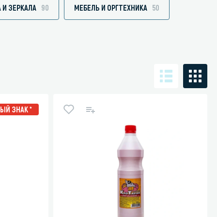
 И ЗЕРКАЛА
90
МЕБЕЛЬ И ОРГТЕХНИКА
50
Санузел и туалетная комната
борудования
Средства для дезинфекции санузлов
Средства для мытья унитазов и сантехники
посуды
Средства для очистки полов и стен в санузлах
ЫЙ ЗНАК *
ования и грилей
Средства для устранения засоров
 машин