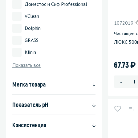
Доместос и Сиф Professional
Стекла и 
VClean
1072019
Автохими
Dolphin
Чистящее 
GRASS
ЛЮКС 500мл
Klinin
)
67.73
Показать все
-
Метка товара
Показатель pH
Консистенция