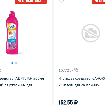
ЧЕСТНЫЙ ЗНАК *
ЧЕСТН
1077217
средство: АДРИЛАН 500мл
Чистящее средство: САНОК
 от ржавчины для
750г гель для сантехники
)
152.55