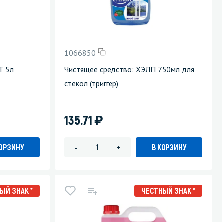
1066850
Т 5л
Чистящее средство: ХЭЛП 750мл для
стекол (триггер)
)
135.71
КОРЗИНУ
В КОРЗИНУ
-
+
ЫЙ ЗНАК *
ЧЕСТНЫЙ ЗНАК *