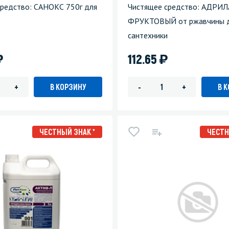
средство: САНОКС 750г для
Чистящее средство: АДРИ
ФРУКТОВЫЙ от ржавчины 
сантехники
)
)
112.65
В КОРЗИНУ
В 
+
-
+
ЧЕСТНЫЙ ЗНАК *
ЧЕСТН