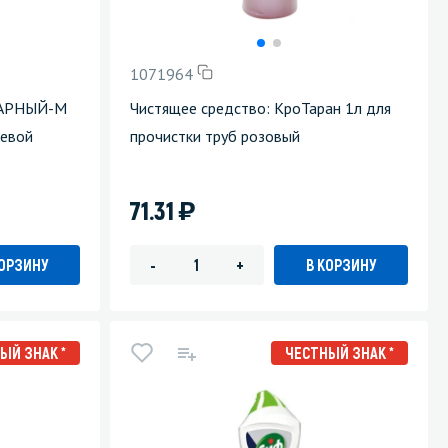
Уборка пола
1071964
Промышленная уборка
ТАРНЫЙ-М
Чистящее средство: КроТаран 1л для
левой
прочистки труб розовый
)
71.31
КОРЗИНУ
В КОРЗИНУ
-
+
ЫЙ ЗНАК *
ЧЕСТНЫЙ ЗНАК *