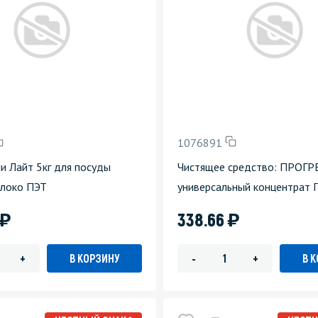
1076891
ли Лайт 5кг для посуды
Чистящее средство: ПРОГР
блоко ПЭТ
универсальный концентрат 
)
)
338.66
В КОРЗИНУ
В 
+
-
+