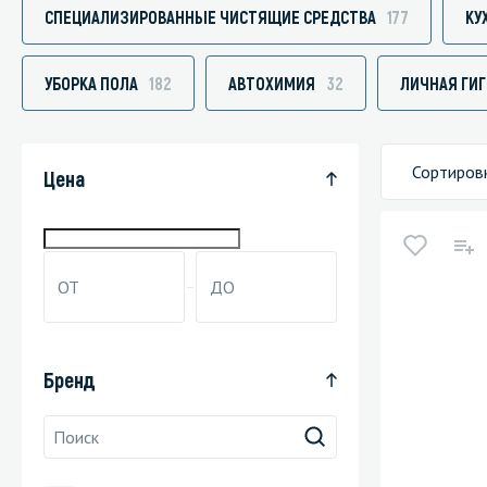
СПЕЦИАЛИЗИРОВАННЫЕ ЧИСТЯЩИЕ СРЕДСТВА
177
КУ
УБОРКА ПОЛА
182
АВТОХИМИЯ
32
ЛИЧНАЯ ГИ
Специали
Дегризер
Сортиров
Цена
Защитные с
стрипперы
Средства 
Средства 
поверхнос
Средства 
Бренд
Средства 
пятноудал
Средства 