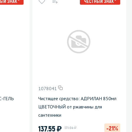
ЫЙ ЗНАК *
ЧЕСТНЫЙ ЗНАК *
1078041
С-ГЕЛЬ
Чистящее средство: АДРИЛАН 850мл
ЦВЕТОЧНЫЙ от ржавчины для
сантехники
)
137.55
-21%
у
171.94