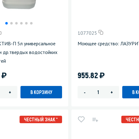
1077025
КТИВ-П 5л универсальное
Моющее средство: ЛАЗУРИ
и др.твердых водостойких
тей
)
)
4
955.82
В КОРЗИНУ
В 
+
-
+
ЧЕСТНЫЙ ЗНАК *
ЧЕСТН