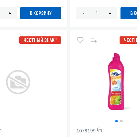
В КОРЗИНУ
В 
+
-
+
ЧЕСТНЫЙ ЗНАК *
ЧЕСТН
1078199