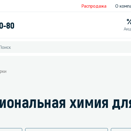
Распродажа
О комп
40-80
Акц
рки
иональная химия дл