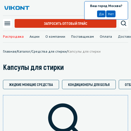
Ваш город Москва?
Москва
Да
Нет
ЗАПРОСИТЬ ОПТОВЫЙ ПРАЙС
Распродажа
Акции
О компании
Поставщикам
Оплата
Достав
Главная
/
Каталог
/
Средства для стирки
/
Капсулы для стирки
Капсулы для стирки
ЖИДКИЕ МОЮЩИЕ СРЕДСТВА
КОНДИЦИОНЕРЫ ДЛЯ БЕЛЬЯ
ОТБ