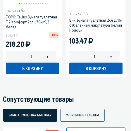
1023434
1067375
ТОРК: Tellus Бумага туалетная
Вик: Бумага туалетная 2сл 170м
T2 Комфорт 2сл 170м/9,2
отбелённая макулатура белый
белая
Полоцк
у
-16%
256.71
)
103.47
)
218.20
-
+
-
+
В КОРЗИНУ
В КОРЗИНУ
Сопутствующие товары
БУМАГА ТУАЛЕТНАЯ БЫТОВАЯ
УБОРОЧНЫЕ ТЕЛЕЖКИ