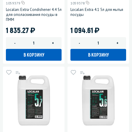
1059379
1059378
Localan: Extra Condishener 4.4 5л
Localan: Extra 4.1 5л для мытья
для ополаскивания посуды в
посуды
ПММ
)
)
1 835.27
1 094.61
-
+
-
+
В КОРЗИНУ
В КОРЗИНУ