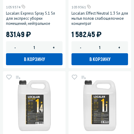
1059374
1059361
Localan: Express Spray 5.1 5л
Localan: Effect Neutral 1.3 5л для
для экспресс уборки
мытья полов слабощелочное
помещений, нейтральное
концентрат
)
)
831.49
1 582.45
-
+
-
+
В КОРЗИНУ
В КОРЗИНУ