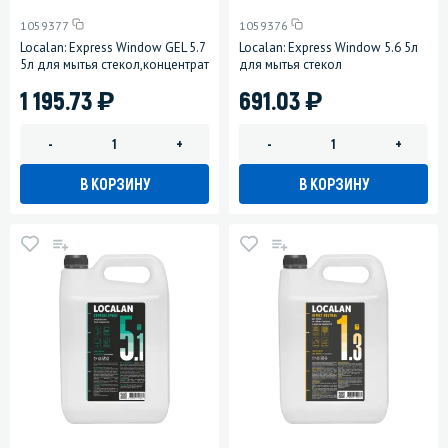
1059377
1059376
Localan: Express Window GEL 5.7
Localan: Express Window 5.6 5л
5л для мытья стекол,концентрат
для мытья стекол
)
)
1 195.73
691.03
-
+
-
+
В КОРЗИНУ
В КОРЗИНУ