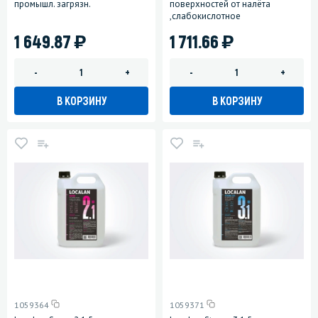
промышл. загрязн.
поверхностей от налёта
,слабокислотное
)
)
1 649.87
1 711.66
-
+
-
+
В КОРЗИНУ
В КОРЗИНУ
1059364
1059371