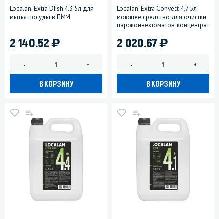
Localan: Extra DIish 4.3 5л для
Localan: Extra Convect 4.7 5л
мытья посуды в ПММ
моющее средство для очистки
пароконвектоматов, концентрат
)
)
2 140.52
2 020.67
-
+
-
+
В КОРЗИНУ
В КОРЗИНУ