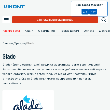
Ваш город Москва?
Москва
Да
Нет
ЗАПРОСИТЬ ОПТОВЫЙ ПРАЙС
Распродажа
Акции
О компании
Поставщикам
Оплата
Достав
Главная
/
Бренды
/
Glade
Glade
Glade - бренд освежителей воздуха, ароматы, которые дарят эмоции!
Аэрозоли обеспечивают ощущение чистоты, добавляя последний штрих к
уборке, Автоматические освежители создают уют и гостеприимную
атмосферу, а Свечи Glade поднимают настроение или помогают
расслабиться.