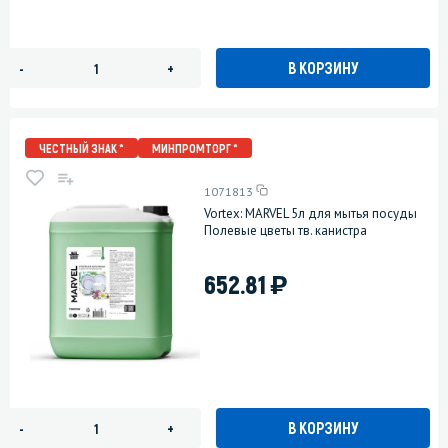
В КОРЗИНУ
-
+
ЧЕСТНЫЙ ЗНАК *
МИНПРОМТОРГ *
1071813
Vortex: MARVEL 5л для мытья посуды
Полевые цветы тв. канистра
)
652.81
В КОРЗИНУ
-
+