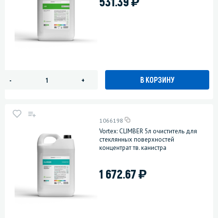
)
531.39
В КОРЗИНУ
-
+
1066198
Vortex: CLIMBER 5л очиститель для
стеклянных поверхностей
концентрат тв. канистра
)
1 672.67