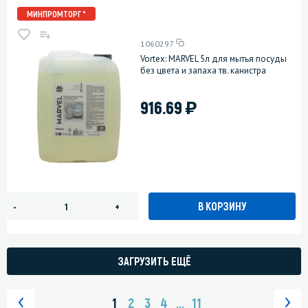
МИНПРОМТОРГ *
1060297
Vortex: MARVEL 5л для мытья посуды
без цвета и запаха тв. канистра
)
916.69
В КОРЗИНУ
-
+
ЗАГРУЗИТЬ ЕЩЁ
1
2
3
4
...
11