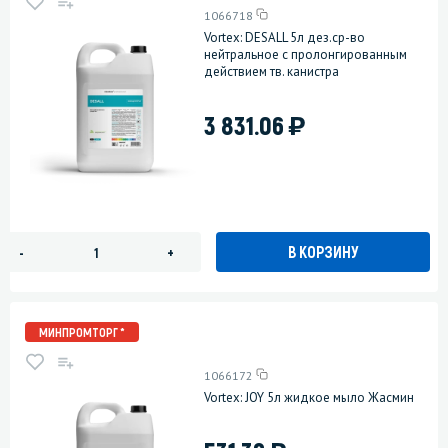
1066718
Vortex: DESALL 5л дез.ср-во
нейтральное с пролонгированным
действием тв. канистра
)
3 831.06
В КОРЗИНУ
-
+
МИНПРОМТОРГ *
1066172
Vortex: JOY 5л жидкое мыло Жасмин