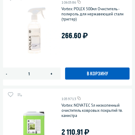
1060586
Vortex: POLEX 500мл Очиститель -
полироль для нержавеющей стали
(триггер)
)
266.60
В КОРЗИНУ
-
+
1059713
Vortex: NOVATEC 5л низкопенный
очиститель ковровых покрытий тв.
канистра
)
2 110.91