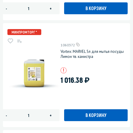
В КОРЗИНУ
-
+
МИНПРОМТОРГ *
1060372
Vortex: MARVEL 5л для мытья посуды
Лимон тв. канистра
)
1 016.38
В КОРЗИНУ
-
+