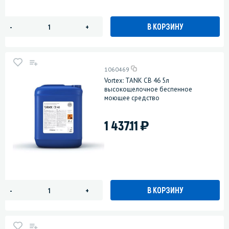
В КОРЗИНУ
-
+
1060469
Vortex: TANK CB 46 5л
высокощелочное беспенное
моющее средство
)
1 437.11
В КОРЗИНУ
-
+