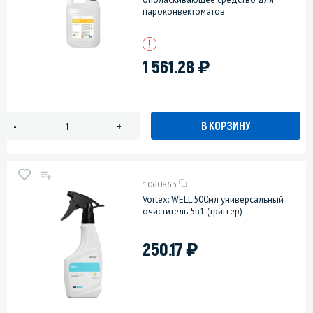
пароконвектоматов
)
1 561.28
В КОРЗИНУ
-
+
1060863
Vortex: WELL 500мл универсальный
очиститель 5в1 (триггер)
)
250.17