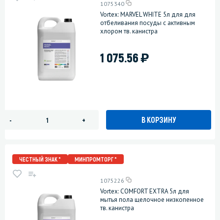
1075340
Vortex: MARVEL WHITE 5л для для
отбеливания посуды с активным
хлором тв. канистра
)
1 075.56
В КОРЗИНУ
-
+
ЧЕСТНЫЙ ЗНАК *
МИНПРОМТОРГ *
1075226
Vortex: COMFORT EXTRA 5л для
мытья пола щелочное низкопенное
тв. канистра