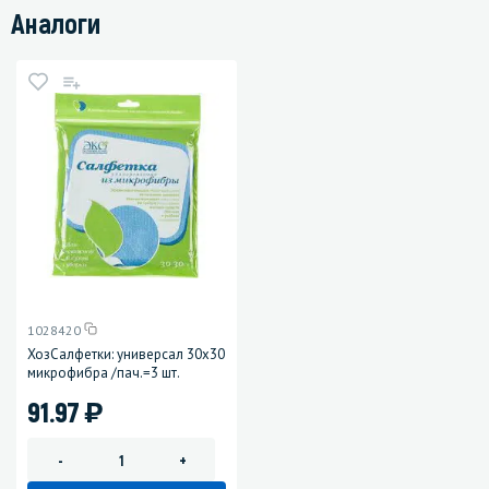
Аналоги
1028420
ХозСалфетки: универсал 30х30
микрофибра /пач.=3 шт.
)
91.97
-
+