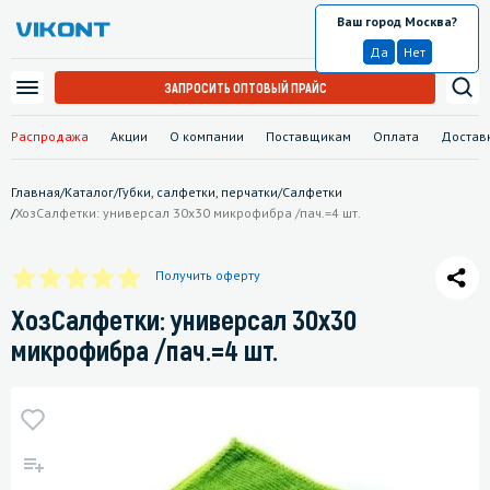
Ваш город Москва?
Москва
Да
Нет
ЗАПРОСИТЬ ОПТОВЫЙ ПРАЙС
Распродажа
Акции
О компании
Поставщикам
Оплата
Достав
Главная
/
Каталог
/
Губки, салфетки, перчатки
/
Салфетки
/
ХозСалфетки: универсал 30х30 микрофибра /пач.=4 шт.
Получить оферту
ХозСалфетки: универсал 30х30
микрофибра /пач.=4 шт.