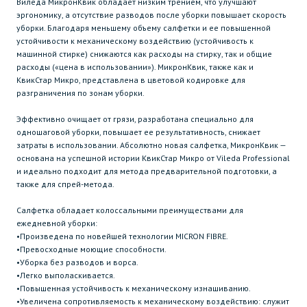
Виледа МикронКвик обладает низким трением, что улучшают
эргономику, а отсутствие разводов после уборки повышает скорость
уборки. Благодаря меньшему объему салфетки и ее повышенной
устойчивости к механическому воздействию (устойчивость к
машинной стирке) снижаются как расходы на стирку, так и общие
расходы («цена в использовании»). МикронКвик, также как и
КвикСтар Микро, представлена в цветовой кодировке для
разграничения по зонам уборки.
Эффективно очищает от грязи, разработана специально для
одношаговой уборки, повышает ее результативность, снижает
затраты в использовании. Абсолютно новая салфетка, МикронКвик —
основана на успешной истории КвикСтар Микро от Vileda Professional
и идеально подходит для метода предварительной подготовки, а
также для спрей-метода.
Салфетка обладает колоссальными преимуществами для
ежедневной уборки:
•Произведена по новейшей технологии MICRON FIBRE.
•Превосходные моющие способности.
•Уборка без разводов и ворса.
•Легко выполаскивается.
•Повышенная устойчивость к механическому изнашиванию.
•Увеличена сопротивляемость к механическому воздействию: служит