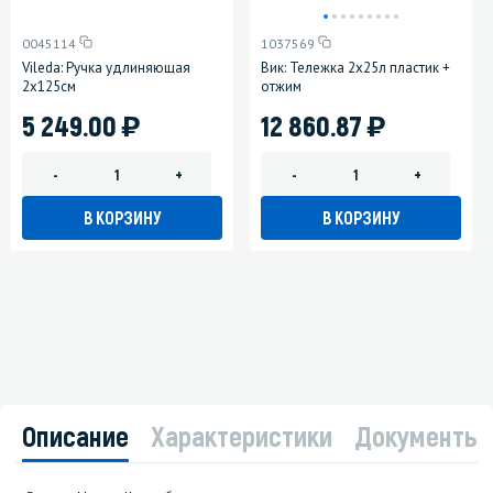
0045114
1037569
Vileda: Ручка удлиняющая
Вик: Тележка 2х25л пластик +
2х125см
отжим
)
)
5 249.00
12 860.87
-
+
-
+
В КОРЗИНУ
В КОРЗИНУ
Описание
Характеристики
Документы