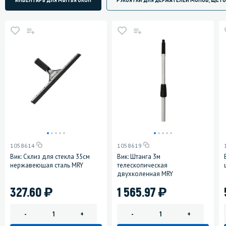
1058614
1058619
Вик: Склиз для стекла 35см
Вик: Штанга 3м
нержавеющая сталь MRY
телескопическая
двухколенная MRY
)
)
327.60
1 565.97
-
+
-
+