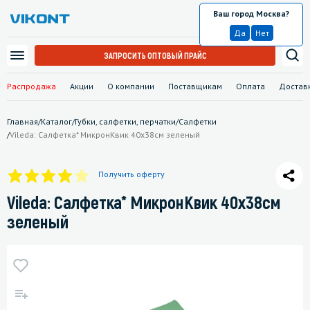
Ваш город Москва?
Москва
Да
Нет
ЗАПРОСИТЬ ОПТОВЫЙ ПРАЙС
Распродажа
Акции
О компании
Поставщикам
Оплата
Достав
Главная
/
Каталог
/
Губки, салфетки, перчатки
/
Салфетки
/
Vileda: Салфетка* МикронКвик 40х38см зеленый
Получить оферту
Vileda: Салфетка* МикронКвик 40х38см
зеленый