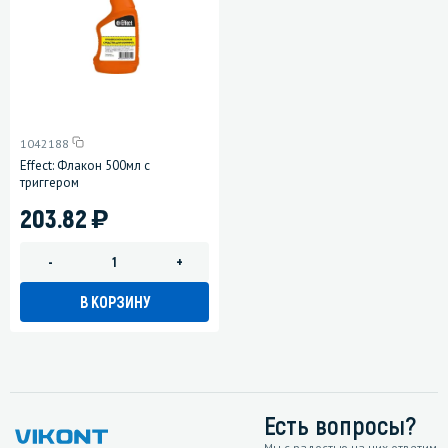
1042188
Effect: Флакон 500мл с
триггером
)
203.82
-
+
В КОРЗИНУ
Есть вопросы?
Мы с радостью на них ответим