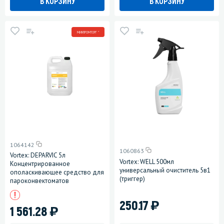
В КОРЗИНУ
В КОРЗИНУ
МИНПРОМТОРГ *
1064142
1060863
Vortex: DEPARVIC 5л
Vortex: WELL 500мл
Концентрированное
универсальный очиститель 5в1
ополаскивающее средство для
(триггер)
пароконвектоматов
)
250.17
)
1 561.28