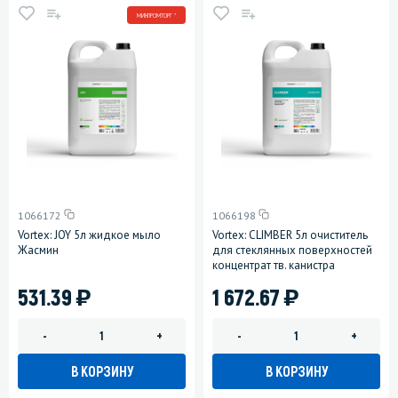
МИНПРОМТОРГ *
1066172
1066198
Vortex: JOY 5л жидкое мыло
Vortex: CLIMBER 5л очиститель
Жасмин
для стеклянных поверхностей
концентрат тв. канистра
)
)
531.39
1 672.67
-
+
-
+
В КОРЗИНУ
В КОРЗИНУ