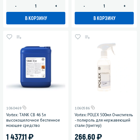
-
+
-
+
В КОРЗИНУ
В КОРЗИНУ
1060469
1060586
Vortex: TANK CB 46 5л
Vortex: POLEX 500мл Очиститель
высокощелочное беспенное
- полироль для нержавеющей
моющее средство
стали (триггер)
)
)
1 437.11
266.60