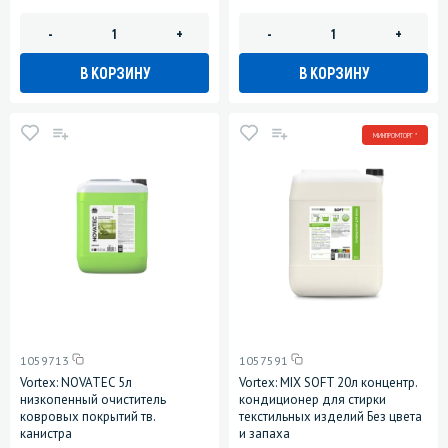
-
+
-
+
В КОРЗИНУ
В КОРЗИНУ
МИНПРОМТОРГ *
1059713
1057591
Vortex: NOVATEC 5л
Vortex: MIX SOFT 20л концентр.
низкопенный очиститель
кондиционер для стирки
ковровых покрытий тв.
текстильных изделий Без цвета
канистра
и запаха