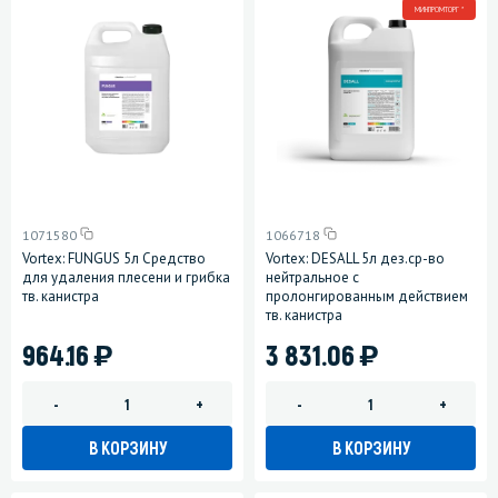
МИНПРОМТОРГ *
1071580
1066718
Vortex: FUNGUS 5л Средство
Vortex: DESALL 5л дез.ср-во
для удаления плесени и грибка
нейтральное с
тв. канистра
пролонгированным действием
тв. канистра
)
)
964.16
3 831.06
-
+
-
+
В КОРЗИНУ
В КОРЗИНУ