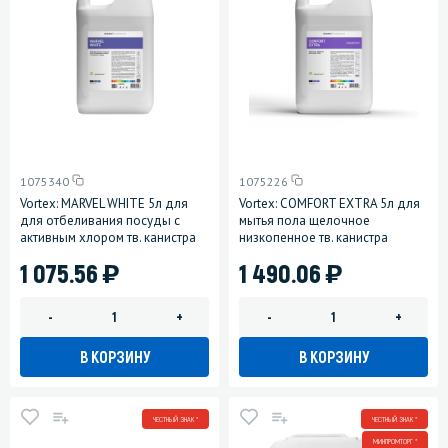
1075340
1075226
Vortex: MARVEL WHITE 5л для
Vortex: COMFORT EXTRA 5л для
для отбеливания посуды с
мытья пола щелочное
активным хлором тв. канистра
низкопенное тв. канистра
)
)
1 075.56
1 490.06
-
+
-
+
В КОРЗИНУ
В КОРЗИНУ
ЧЕСТНЫЙ ЗНАК *
ЧЕСТНЫЙ ЗНАК *
МИНПРОМТОРГ *