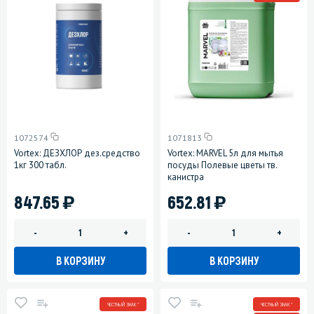
1072574
1071813
Vortex: ДЕЗХЛОР дез.средство
Vortex: MARVEL 5л для мытья
1кг 300 табл.
посуды Полевые цветы тв.
канистра
)
)
847.65
652.81
-
+
-
+
В КОРЗИНУ
В КОРЗИНУ
ЧЕСТНЫЙ ЗНАК *
ЧЕСТНЫЙ ЗНАК *