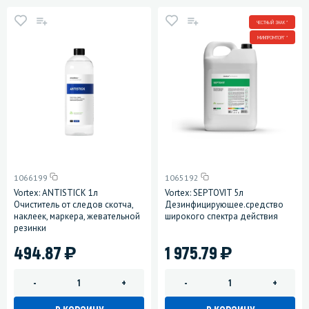
ЧЕСТНЫЙ ЗНАК *
МИНПРОМТОРГ *
1066199
1065192
Vortex: ANTISTICK 1л
Vortex: SEPTOVIT 5л
Очиститель от следов скотча,
Дезинфицирующее.средство
наклеек, маркера, жевательной
широкого спектра действия
резинки
)
)
494.87
1 975.79
-
+
-
+