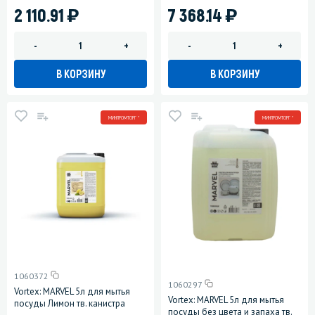
)
)
2 110.91
7 368.14
-
+
-
+
В КОРЗИНУ
В КОРЗИНУ
МИНПРОМТОРГ *
МИНПРОМТОРГ *
1060372
1060297
Vortex: MARVEL 5л для мытья
Vortex: MARVEL 5л для мытья
посуды Лимон тв. канистра
посуды без цвета и запаха тв.