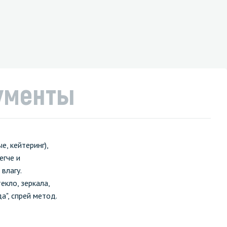
ументы
, кейтеринг),
егче и
влагу.
екло, зеркала,
", спрей метод.