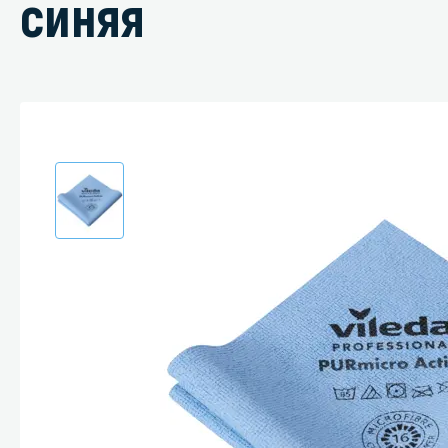
синяя
Специали
Дегризер
Защитные с
стрипперы
Средства 
Средства 
поверхнос
Средства 
Средства 
пятноудал
Средства 