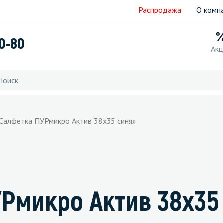
Распродажа
О комп
40-80
Акц
: Салфетка ПУРмикро Актив 38х35 синяя
УРмикро Актив 38х35