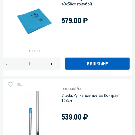
40х38см голубой
)
579.00
В КОРЗИНУ
-
+
0045086
Vileda: Ручка для щеток Контракт
138см
)
539.00