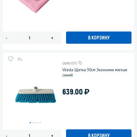
В КОРЗИНУ
-
+
0045075
Vileda: Щетка 30см Экономик мягкая
синий
)
639.00
В КОРЗИНУ
-
+