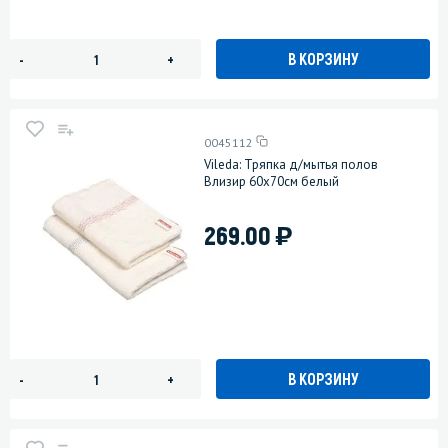
В КОРЗИНУ
-
+
0045112
Vileda: Тряпка д/мытья полов
Влизир 60х70см белый
)
269.00
В КОРЗИНУ
-
+