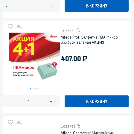
В КОРЗИНУ
-
+
1077769
Vileda Prof: Салфетка ПВА Микро
35х38см зеленая АКЦИЯ
)
407.00
В КОРЗИНУ
-
+
1033733
Vileda: Салфетка* МикронКвик