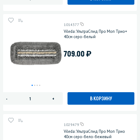
1014377
Vileda: УльтраСпид Про Моп Трио+
40см серо-белый
)
709.00
В КОРЗИНУ
-
+
1029479
Vileda: УльтраСпид Про Моп Трио
40см серо-бело-бежевый