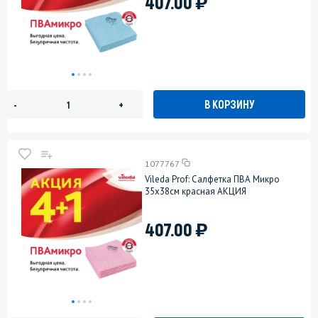
)
407.00
В КОРЗИНУ
-
+
1077767
Vileda Prof: Салфетка ПВА Микро
35х38см красная АКЦИЯ
)
407.00