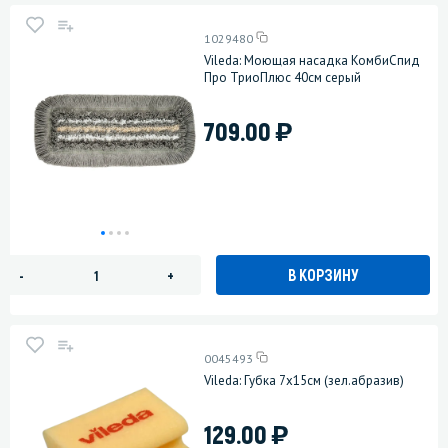
1029480
Vileda: Моющая насадка КомбиСпид
Про ТриоПлюс 40см серый
)
709.00
В КОРЗИНУ
-
+
0045493
Vileda: Губка 7х15см (зел.абразив)
)
129.00