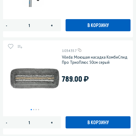
В КОРЗИНУ
-
+
1034357
Vileda: Моющая насадка КомбиСпид
Про ТриоПлюс 50см серый
)
789.00
В КОРЗИНУ
-
+