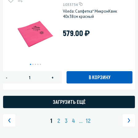
1033734
Vileda: Салфетка* МикронКвик
40х38см красный
)
579.00
В КОРЗИНУ
-
+
ЗАГРУЗИТЬ ЕЩЁ
1
2
3
4
...
12