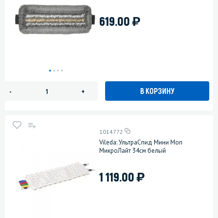
)
619.00
В КОРЗИНУ
-
+
1014772
Vileda: УльтраСпид Мини Моп
МикроЛайт 34см белый
)
1 119.00