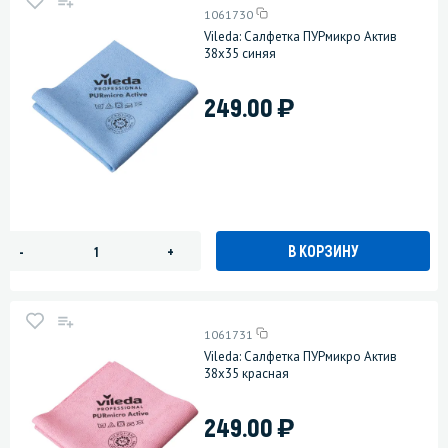
1061730
Vileda: Салфетка ПУРмикро Актив
38х35 синяя
)
249.00
В КОРЗИНУ
-
+
1061731
Vileda: Салфетка ПУРмикро Актив
38х35 красная
)
249.00