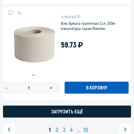
1039560
Вик: Бумага туалетная 1сл 200м
макулатура серая Виклин
)
59.73
В КОРЗИНУ
-
+
ЗАГРУЗИТЬ ЕЩЁ
1
2
3
4
...
10