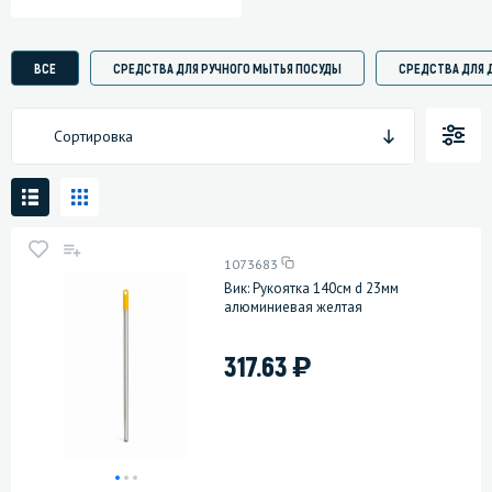
ВСЕ
СРЕДСТВА ДЛЯ РУЧНОГО МЫТЬЯ ПОСУДЫ
СРЕДСТВА ДЛЯ 
Сортировка
1073683
Вик: Рукоятка 140см d 23мм
алюминиевая желтая
)
317.63