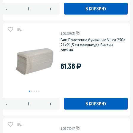
В КОРЗИНУ
-
+
1010905
Вик: Полотенца бумажные V 1сл 250л
21х21,5 см макулатура Виклин
оптима
)
61.36
В КОРЗИНУ
-
+
1057047