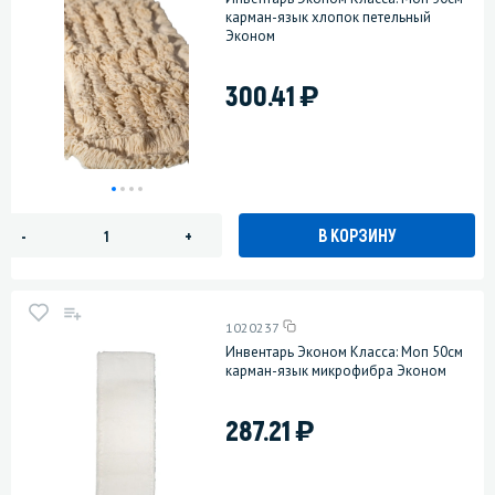
карман-язык хлопок петельный
Эконом
)
300.41
В КОРЗИНУ
-
+
1020237
Инвентарь Эконом Класса: Моп 50см
карман-язык микрофибра Эконом
)
287.21