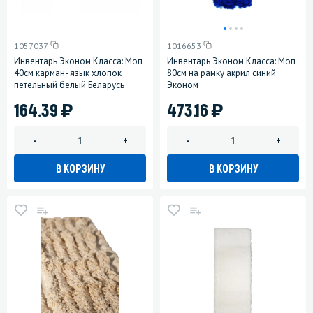
1057037
1016653
Инвентарь Эконом Класса: Моп
Инвентарь Эконом Класса: Моп
40см карман- язык хлопок
80см на рамку акрил синий
петельный белый Беларусь
Эконом
)
)
164.39
473.16
-
+
-
+
В КОРЗИНУ
В КОРЗИНУ