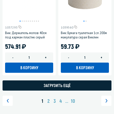
1037293
1039560
Вик: Держатель мопов 40см
Вик: Бумага туалетная 1сл 200м
под карман пластик серый
макулатура серая Виклин
)
)
574.91
59.73
-
+
-
+
В КОРЗИНУ
В КОРЗИНУ
ЗАГРУЗИТЬ ЕЩЁ
1
2
3
4
...
10