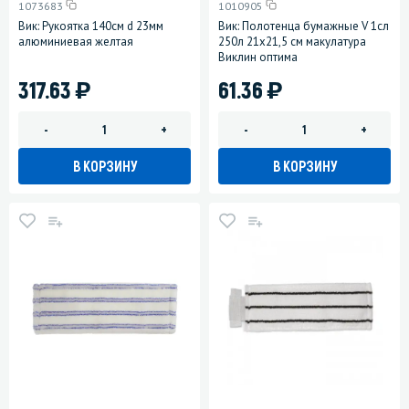
1073683
1010905
Вик: Рукоятка 140см d 23мм
Вик: Полотенца бумажные V 1сл
алюминиевая желтая
250л 21х21,5 см макулатура
Виклин оптима
)
)
317.63
61.36
-
+
-
+
В КОРЗИНУ
В КОРЗИНУ